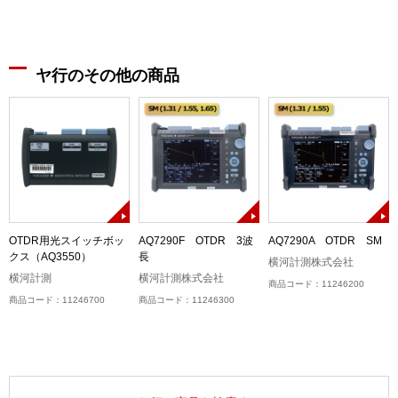
ヤ行のその他の商品
ル
OTDR用光スイッチボッ
AQ7290F OTDR 3波
AQ7290A OTDR SM
＞
クス（AQ3550）
長
横河計測株式会社
横河計測
横河計測株式会社
商品コード：11246200
商品コード：11246700
商品コード：11246300