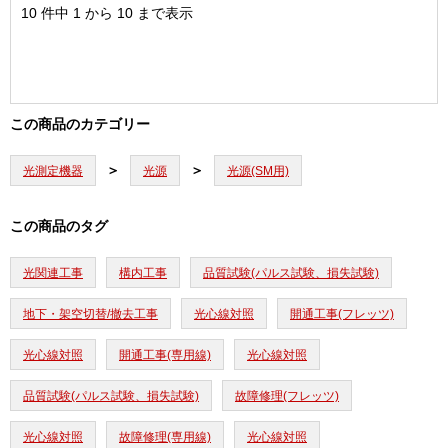
10 件中 1 から 10 まで表示
この商品のカテゴリー
光測定機器
光源
光源(SM用)
この商品のタグ
光関連工事
構内工事
品質試験(パルス試験、損失試験)
地下・架空切替/撤去工事
光心線対照
開通工事(フレッツ)
光心線対照
開通工事(専用線)
光心線対照
品質試験(パルス試験、損失試験)
故障修理(フレッツ)
光心線対照
故障修理(専用線)
光心線対照