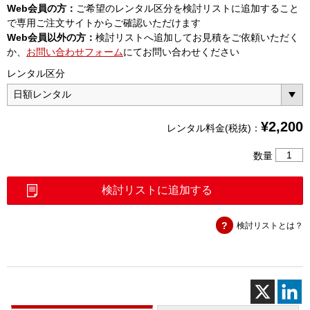
Web会員の方：
ご希望のレンタル区分を検討リストに追加すること
で専用ご注文サイトからご確認いただけます
Web会員以外の方：
検討リストへ追加してお見積をご依頼いただく
か、
お問い合わせフォーム
にてお問い合わせください
レンタル区分
¥
2,200
レンタル料金(税抜)：
AQ42
数量
LD
光
検討リストに追加する
源
個
検討リストとは？