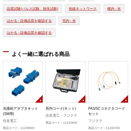
品質試験(パルス試験、損失試験)
有線ネットワーク
構内 - 光
はかる - 設備品質を確認する
宅内 - 光
はかる - 設備品質を確認する
よく一緒に選ばれる商品
)
光接続アダプタキット
所内コード(キット)
FAS/SCコネクタコード
(SM用)
セット
住友電工・フジクラ
住友電工
フジクラ
商品コード：11233600
商品コード：11239800
商品コード：11233700