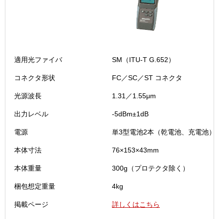
適用光ファイバ
SM（ITU-T G.652）
コネクタ形状
FC／SC／ST コネクタ
光源波長
1.31／1.55μm
出力レベル
-5dBm±1dB
電源
単3型電池2本（乾電池、充電池）
本体寸法
76×153×43mm
本体重量
300g（プロテクタ除く）
梱包想定重量
4kg
掲載ページ
詳しくはこちら