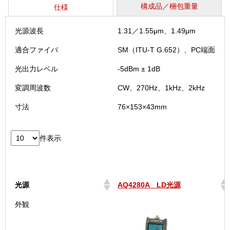
構成品／梱包重量
仕様
光源波長
1.31／1.55μm、1.49μm
適合ファイバ
SM（ITU-T G.652）、PC端面
光出力レベル
-5dBm ± 1dB
変調周波数
CW、270Hz、1kHz、2kHz
寸法
76×153×43mm
件表示
光源
AQ4280A LD光源
光源
AQ4280A LD光源
外観