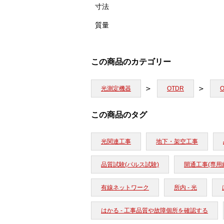
寸法
質量
この商品のカテゴリー
光測定機器
OTDR
この商品のタグ
光関連工事
地下・架空工事
品質試験(パルス試験)
開通工事(専用
有線ネットワーク
所内 - 光
はかる - 工事品質や故障個所を確認する