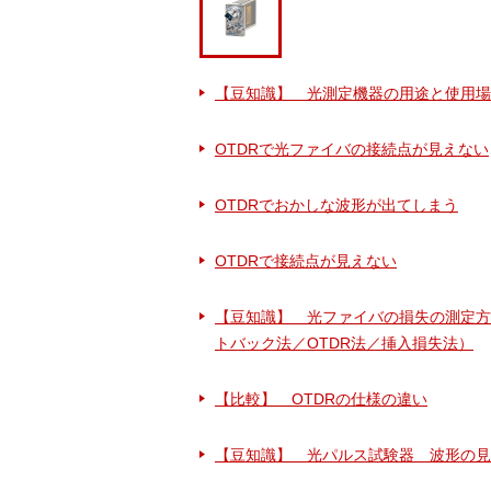
【豆知識】 光測定機器の用途と使用場
OTDRで光ファイバの接続点が見えない
OTDRでおかしな波形が出てしまう
OTDRで接続点が見えない
【豆知識】 光ファイバの損失の測定方
トバック法／OTDR法／挿入損失法）
【比較】 OTDRの仕様の違い
【豆知識】 光パルス試験器 波形の見