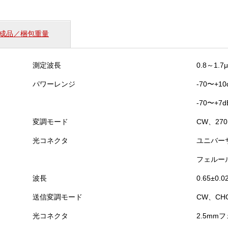
成品／梱包重量
測定波長
0.8～1.7
パワーレンジ
-70〜+1
-70〜+7
変調モード
CW、270
光コネクタ
ユニバー
フェルー
波長
0.65±0.0
送信変調モード
CW、CH
光コネクタ
2.5mm