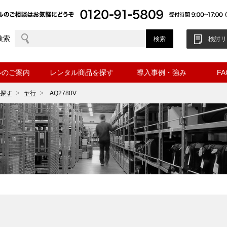
検索
検討リ
ルのご案内
レンタル商品を探す
導入事例・強み
F
探す
ヤ行
AQ2780V