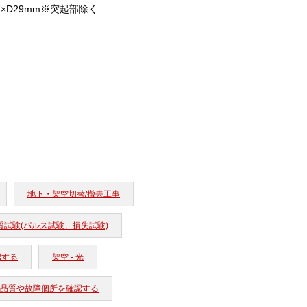
87×D29mm※突起部除く
地下・架空切替/撤去工事
質試験(パルス試験、損失試験)
認する
架空 - 光
工事品質や故障個所を確認する