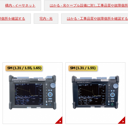
構内 - イーサネット
はかる - 光ケーブル設備に対し工事品質や故障個
障個所を確認する
宅内 - 光
はかる - 工事品質や故障個所を確認する