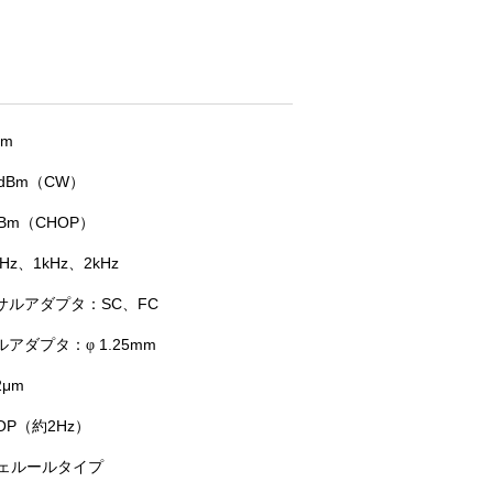
μm
0dBm（CW）
dBm（CHOP）
Hz、1kHz、2kHz
サルアダプタ：SC、FC
ルアダプタ：
1.25mm
φ
2μm
OP（約2Hz）
フェルールタイプ