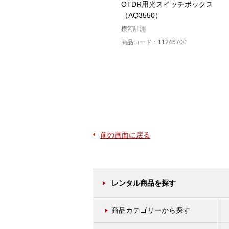
スタ
AQ1200マルチフィールドテスタ
OTDR用光スイッチボックス
OTDR＜PWM＞
（AQ3550）
横河計測
横河計測
商品コード：11231900
商品コード：11246700
前の画面に戻る
レンタル商品を探す
商品カテゴリーから探す