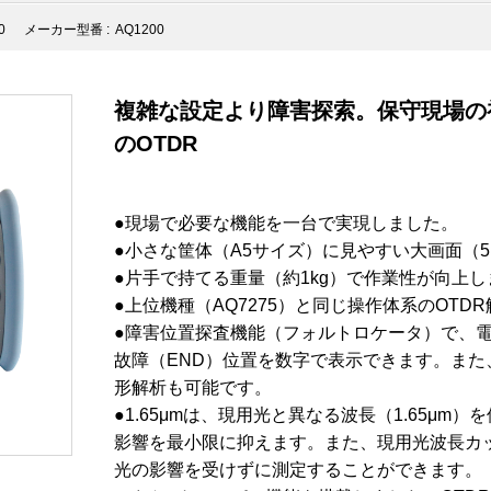
0
メーカー型番 :
AQ1200
複雑な設定より障害探索。保守現場の初
のOTDR
●現場で必要な機能を一台で実現しました。
●小さな筐体（A5サイズ）に見やすい大画面（5
●片手で持てる重量（約1kg）で作業性が向上
●上位機種（AQ7275）と同じ操作体系のOTD
●障害位置探査機能（フォルトロケータ）で、
故障（END）位置を数字で表示できます。また
形解析も可能です。
●1.65μmは、現用光と異なる波長（1.65μ
影響を最小限に抑えます。また、現用光波長カ
光の影響を受けずに測定することができます。