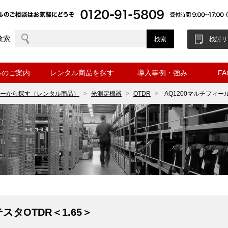
検索
検討リ
ルのご案内
レンタル商品を探す
導入事例・強み
F
ーから探す（レンタル商品）
光測定機器
OTDR
AQ1200マルチフィール
スタOTDR＜1.65＞