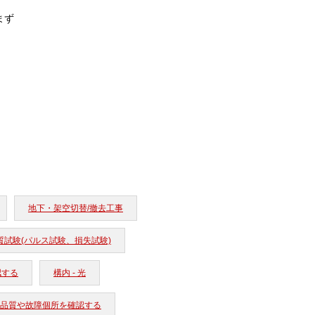
まず
地下・架空切替/撤去工事
質試験(パルス試験、損失試験)
認する
構内 - 光
工事品質や故障個所を確認する