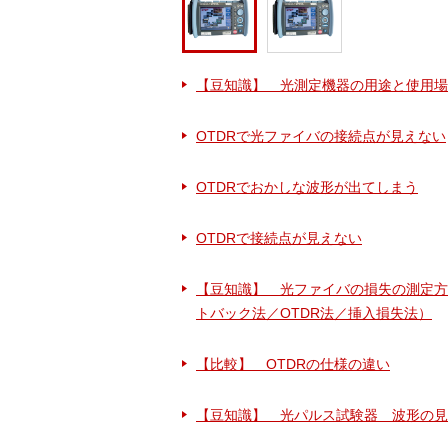
【豆知識】 光測定機器の用途と使用場
OTDRで光ファイバの接続点が見えない
OTDRでおかしな波形が出てしまう
OTDRで接続点が見えない
【豆知識】 光ファイバの損失の測定方
トバック法／OTDR法／挿入損失法）
【比較】 OTDRの仕様の違い
【豆知識】 光パルス試験器 波形の見