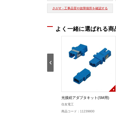
さがす - 工事品質や故障個所を確認する
よく一緒に選ばれる商
AURORA用光コード(キット)
光接続アダプタキット(SM用)
スズキ技研
住友電工
商品コード：11239200
商品コード：11239800