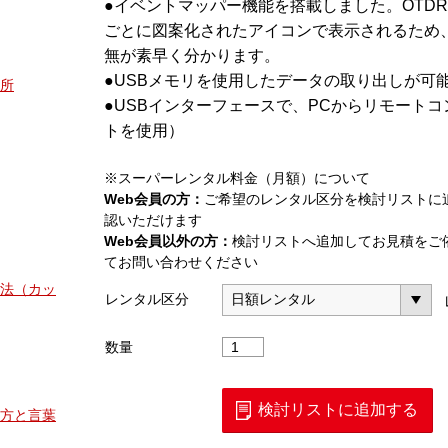
●イベントマッパー機能を搭載しました。OTD
ごとに図案化されたアイコンで表示されるため
無が素早く分かります。
●USBメモリを使用したデータの取り出しが可
所
●USBインターフェースで、PCからリモート
トを使用）
※スーパーレンタル料金（月額）について
Web会員の方：
ご希望のレンタル区分を検討リストに
認いただけます
Web会員以外の方：
検討リストへ追加してお見積をご
てお問い合わせください
法（カッ
レンタル区分
AQ1200
数量
マ
ル
チ
検討リストに追加する
方と言葉
フ