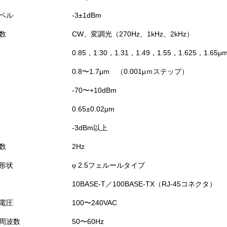
ベル
-3±1dBm
数
CW、変調光（270Hz、1kHz、2kHz）
0.85，1.30，1.31，1.49，1.55，1.625，1.65μ
0.8〜1.7μm （0.001μｍステップ）
-70〜+10dBm
0.65±0.02μm
-3dBm以上
数
2Hz
形状
2.5フェルールタイプ
φ
10BASE-T／100BASE-TX（RJ-45コネクタ）
電圧
100〜240VAC
周波数
50〜60Hz