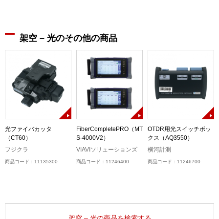
架空 – 光のその他の商品
接
光ファイバカッタ
FiberCompletePRO（MT
OTDR用光スイッチボッ
（CT60）
S-4000V2）
クス（AQ3550）
フジクラ
VIAVIソリューションズ
横河計測
商品コード：11135300
商品コード：11246400
商品コード：11246700
架空 – 光の商品を検索する