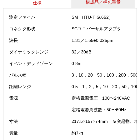
タ
構成品／梱包重量
仕様
OTDR
個
測定ファイバ
SM （ITU-T G.652）
コネクタ形状
SCユニバーサルアダプタ
波長
1.31／1.55±0.025μm
ダイナミックレンジ
32／30dB
イベントデッドゾーン
0.8m
パルス幅
3，10，20，50，100，200，500
距離レンジ
0.5，1，2，5，10，20，50，100
電源
定格電源電圧：100〜240VAC
定格電源周波数：50〜60Hz
寸法
217.5×157×74mm ※突起物
質量
約1kg