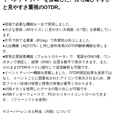
と見やすさ重視のOTDR。
●現場で必要な機能を一台で実現しました。
●小さな筐体（A5サイズ）に見やすい大画面（5.7型）を搭載してい
ます。
●片手で持てる重量（約1kg）で作業性が向上しました。
●上位機種（AQ7275）と同じ操作体系のOTDR解析機能を有しま
す。
●障害位置探査機能（フォルトロケータ）で、電源をONの後、ワン
ボタンで測定し、故障（END）位置を数字で表示できます。また、
そのままOTDRモードに移行して波形解析も可能です。
●イベントマッパー機能を搭載しました。OTDR測定結果を波形では
なく、イベントごとに図案化されたアイコンで表示されるため、測
定ファイバ全体の状態と障害の有無が素早く分かります。
●USBメモリを使用したデータの取り出しが可能です。
●USBインターフェースで、PCからリモートコントロールできま
す。（フリーソフトを使用）
※スーパーレンタル料金（月額）について