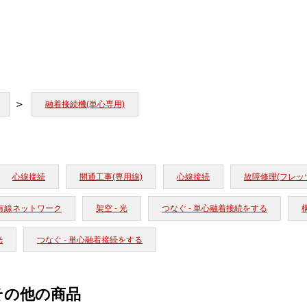
融着接続機(単心専用)
心線接続
開通工事(専用線)
心線接続
故障修理(フレッ
有線ネットワーク
架空 - 光
つなぐ - 単心融着接続をする
構
光
つなぐ - 単心融着接続をする
その他の商品