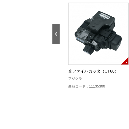
単心融着接続機（T-201eVS）
光ファイバカッタ（CT60）
住友電工
フジクラ
商品コード：11130000
商品コード：11135300