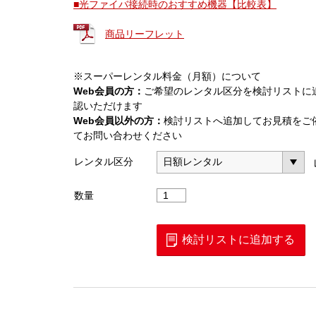
■光ファイバ接続時のおすすめ機器【比較表】
商品リーフレット
※スーパーレンタル料金（月額）について
Web会員の方：
ご希望のレンタル区分を検討リストに
認いただけます
Web会員以外の方：
検討リストへ追加してお見積をご
てお問い合わせください
レンタル区分
ド
数量
ロ
ッ
プ
検討リストに追加する
対
応
単
心
融