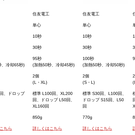
住友電工
住友電工
単心
単心
10秒
10秒
30秒
30秒
95秒
100秒
秒、冷却65秒)
(加熱50秒、冷却45秒)
(加熱50秒、冷却50秒)
2個
2個
(L・XL)
(S・L)
80回、ドロップ
標準 L100回、XL200
標準 S30回、L100回、
回、ドロップ L50回、
ドロップ S15回、L50
XL160回
回
850g
770g
8
こちら
詳しくはこちら
詳しくはこちら