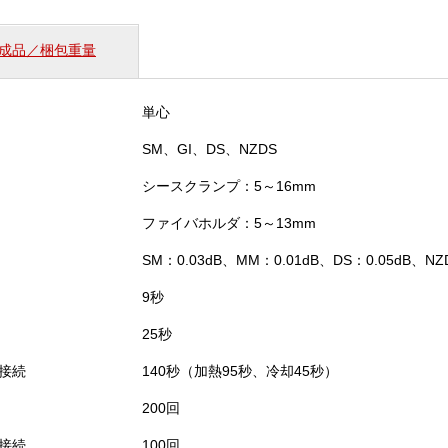
着
接
成品／梱包重量
続
機
（41S
単心
＋）
個
SM、GI、DS、NZDS
シースクランプ：5～16mm
ファイバホルダ：5～13mm
SM：0.03dB、MM：0.01dB、DS：0.05dB、NZD
9秒
25秒
接続
140秒（加熱95秒、冷却45秒）
200回
接続
100回