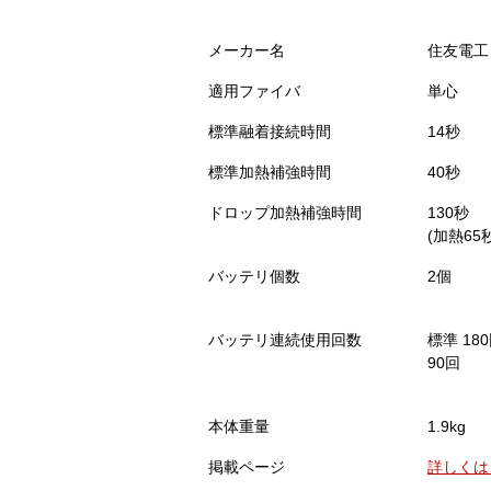
メーカー名
住友電工
適用ファイバ
単心
標準融着接続時間
14秒
標準加熱補強時間
40秒
ドロップ加熱補強時間
130秒
(加熱65
バッテリ個数
2個
バッテリ連続使用回数
標準 1
90回
本体重量
1.9kg
掲載ページ
詳しくは