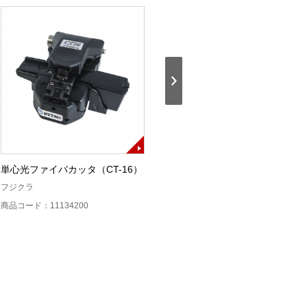
単心光ファイバカッタ（CT-16）
単心ストリッパ（SS05）
フジクラ
フジクラ
商品コード：11134200
商品コード：11134300