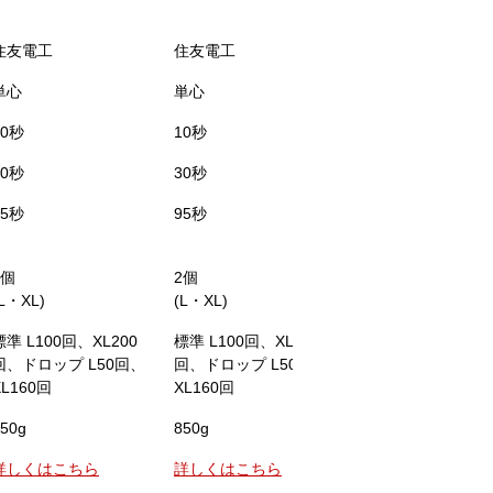
住友電工
住友電工
フジクラ
単心
単心
単心
10秒
10秒
6秒
30秒
30秒
25秒
95秒
95秒
110秒
2個
2個
1個
(L・XL)
(L・XL)
(本体内蔵)
標準 L100回、XL200
標準 L100回、XL200
標準200回、ドロッ
回、ドロップ L50回、
回、ドロップ L50回、
100回
XL160回
XL160回
50g
850g
1.4kg(バッテリ含む
詳しくはこちら
詳しくはこちら
詳しくはこちら