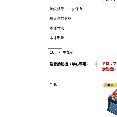
接続結果データ保存
無線通信規格
本体寸法
本体重量
件表示
ドロップ
融着接続機（単心専用）
接続機(TY
ドロップ
融着接続機（単心専用）
外観
接続機(TY