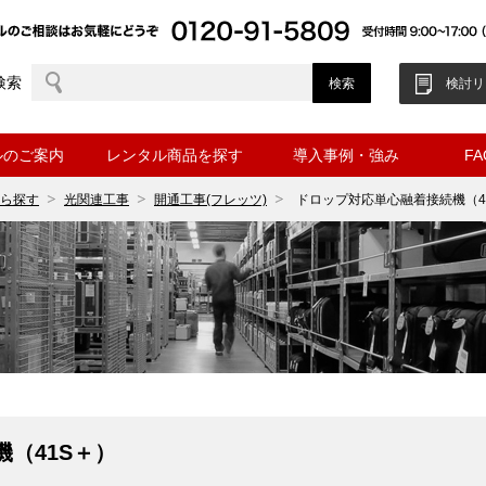
検索
検討リ
ルのご案内
レンタル商品を探す
導入事例・強み
F
ら探す
光関連工事
開通工事(フレッツ)
ドロップ対応単心融着接続機（4
（41S＋）