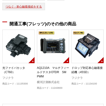
つなぐ - 単心融着接続をする
開通工事(フレッツ)のその他の商品
光ファイバカッタ
AQ1210A マルチフィー
ドロップ対応単心融着接
（CT60）
ルドテスタOTDR SM
続機（45SD）
PWM
フジクラ
フジクラ
横河計測株式会社
商品コード：11135300
商品コード：11134100
商品コード：11243600