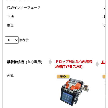
接続インターフェース
US
寸法
11
重量
8
件表示
ドロップ対応単心融着接
融着接続機（単心専用）
ドロ
続機(TYPE-71VS)
ドロップ対応単心融着接
融着接続機（単心専用）
ドロ
外観
続機(TYPE-71VS)