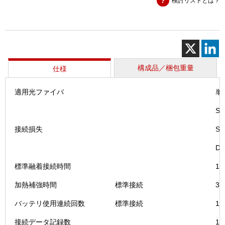
検討リストとは？
続
機
（T-
201
＋
VS）
個
構成品／梱包重量
仕様
適用光ファイバ
単
S
接続損失
S
DS
標準融着接続時間
1
加熱補強時間
標準接続
3
バッテリ使用連続回数
標準接続
1
接続データ記録数
10