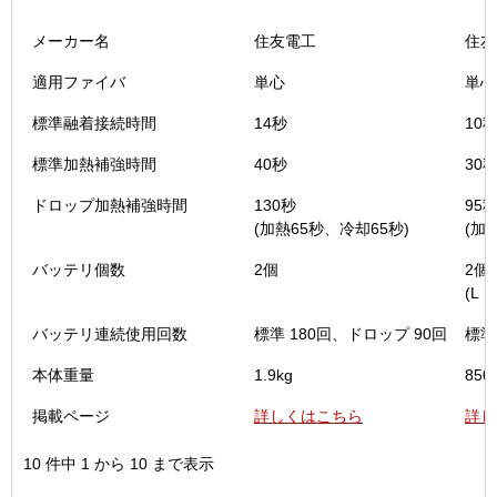
メーカー名
住友電工
住友
適用ファイバ
単心
単心
標準融着接続時間
14秒
10
標準加熱補強時間
40秒
30
ドロップ加熱補強時間
130秒
95
(加熱65秒、冷却65秒)
(加
バッテリ個数
2個
2個
(L・
バッテリ連続使用回数
標準 180回、ドロップ 90回
標準
本体重量
1.9kg
850
掲載ページ
詳しくはこちら
詳し
10 件中 1 から 10 まで表示