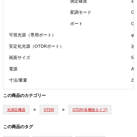
測定確度
±0
変調モード
C
ポート
O
可視光源（専用ポート）
φ
安定化光源（OTDRポート）
波
画面サイズ
5
電源
A
寸法/重量
21
この商品のカテゴリー
光測定機器
OTDR
OTDR(多機能タイプ)
この商品のタグ