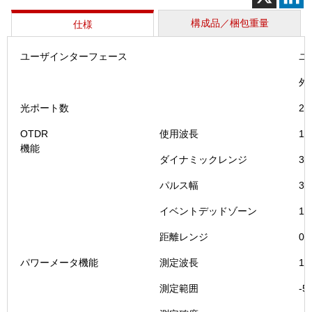
ス
タ
構成品／梱包重量
仕様
OTD
3
ユーザインターフェース
ユ
波
長
外
個
光ポート数
2
OTDR
使用波長
1.
機能
ダイナミックレンジ
35
パルス幅
3
イベントデッドゾーン
1.
距離レンジ
0
パワーメータ機能
測定波長
1.
測定範囲
-5