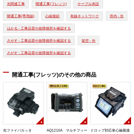
光関連工事
開通工事(フレッツ)
ケーブル布設
開通工事(専用線)
心線接続
有線ネットワーク
所内 - 光
はかる - 工事品質や故障個所を確認する
さがす - 工事品質や故障個所を確認する
架空 - 光
さがす - 工事品質や故障個所を確認する
開通工事(フレッツ)のその他の商品
光ファイバカッタ
AQ1210A マルチフィー
ドロップ対応単心融着接