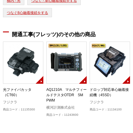
構内 - 光
つなぐ - 単心融着接続をする
つなぐ8心融着接続をする
開通工事(フレッツ)のその他の商品
光ファイバカッタ
AQ1210A マルチフィー
ドロップ対応単心融着接
（CT60）
ルドテスタOTDR SM
続機（45SD）
PWM
フジクラ
フジクラ
横河計測株式会社
商品コード：11135300
商品コード：11134100
商品コード：11243600