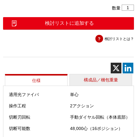
単
数量
心
光
検討リストに追加する
フ
ァ
検討リストとは？
イ
バ
カ
ッ
タ
（CT-
16）
構成品／梱包重量
仕様
個
適用光ファイバ
単心
操作工程
2アクション
切断刃回転
手動ダイヤル回転（本体底部）
切断可能数
48,000心（16ポジション）