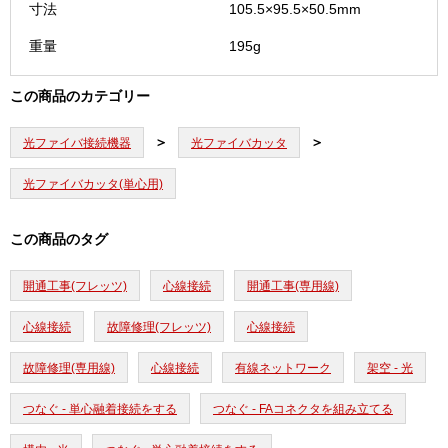
寸法
105.5×95.5×50.5mm
重量
195g
この商品のカテゴリー
光ファイバ接続機器
光ファイバカッタ
光ファイバカッタ(単心用)
この商品のタグ
開通工事(フレッツ)
心線接続
開通工事(専用線)
心線接続
故障修理(フレッツ)
心線接続
故障修理(専用線)
心線接続
有線ネットワーク
架空 - 光
つなぐ - 単心融着接続をする
つなぐ - FAコネクタを組み立てる