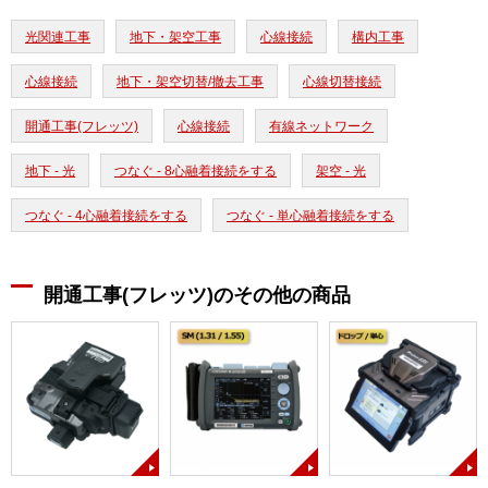
光関連工事
地下・架空工事
心線接続
構内工事
心線接続
地下・架空切替/撤去工事
心線切替接続
開通工事(フレッツ)
心線接続
有線ネットワーク
地下 - 光
つなぐ - 8心融着接続をする
架空 - 光
つなぐ - 4心融着接続をする
つなぐ - 単心融着接続をする
開通工事(フレッツ)のその他の商品