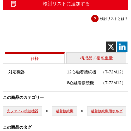
ホ
検討リストに追加する
ル
ダ
検討リストとは？
（FHM-
12）
個
構成品／梱包重量
仕様
対応機器
12心融着接続機
（T-72M12）
8心融着接続機
（T-72M12）
この商品のカテゴリー
光ファイバ接続機器
融着接続機
融着接続機用ホルダ
この商品のタグ