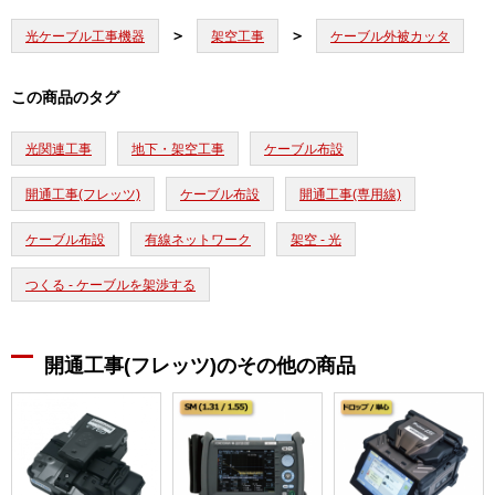
光ケーブル工事機器
架空工事
ケーブル外被カッタ
この商品のタグ
光関連工事
地下・架空工事
ケーブル布設
開通工事(フレッツ)
ケーブル布設
開通工事(専用線)
ケーブル布設
有線ネットワーク
架空 - 光
つくる - ケーブルを架渉する
開通工事(フレッツ)のその他の商品