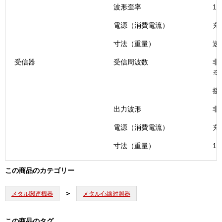
波形歪率
1
電源（消費電流）
充
寸法（重量）
送
受信器
受信周波数
非
※
接
出力波形
非
電源（消費電流）
充
寸法（重量）
13
この商品のカテゴリー
メタル関連機器
メタル心線対照器
この商品のタグ