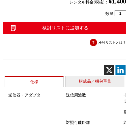
¥
1,400
レンタル料金(税抜)：
メ
数量
タ
ル
検討リストに追加する
回
線
検討リストとは？
ハ
イ
ブ
リ
ッ
ド
心
構成品／梱包重量
仕様
線
対
送信器・アダプタ
送信周波数
非
照
※
器
個
接
対照可能距離
約