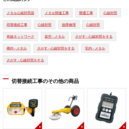
メタル心線対照器
メタル関連工事
開通工事
心線対照
切替接続工事
心線対照
故障修理
心線対照
有線ネットワーク
架空 - メタル
さがす - 心線対照をする
構内 - メタル
さがす - 心線対照をする
宅内 - メタル
さがす - 心線対照をする
切替接続工事のその他の商品