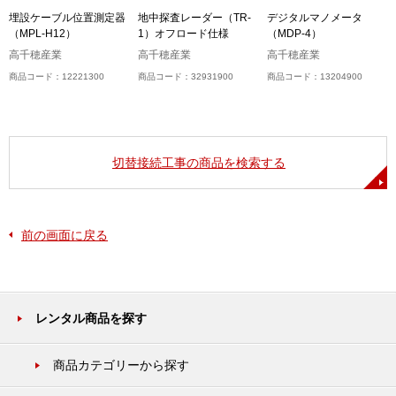
M
埋設ケーブル位置測定器
地中探査レーダー（TR-
デジタルマノメータ
（MPL-H12）
1）オフロード仕様
（MDP-4）
高千穂産業
高千穂産業
高千穂産業
商品コード：12221300
商品コード：32931900
商品コード：13204900
切替接続工事の商品を検索する
前の画面に戻る
レンタル商品を探す
商品カテゴリーから探す