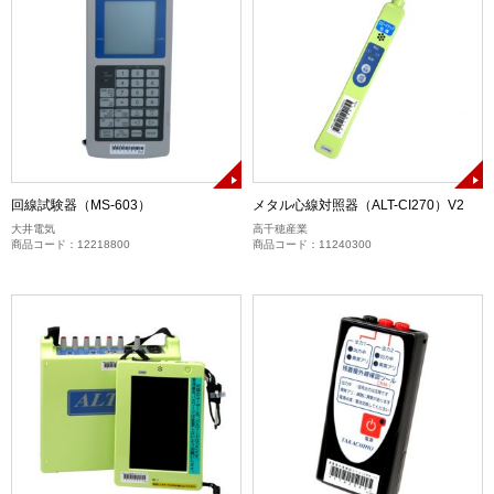
回線試験器（MS-603）
メタル心線対照器（ALT-CI270）V2
大井電気
高千穂産業
商品コード：12218800
商品コード：11240300