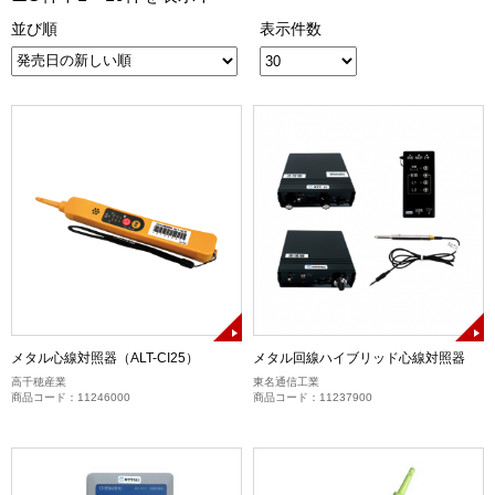
並び順
表示件数
メタル心線対照器（ALT-CI25）
メタル回線ハイブリッド心線対照器
高千穂産業
東名通信工業
商品コード：11246000
商品コード：11237900