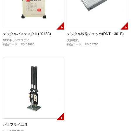
デジタルパステスタⅡ(1012A)
デジタル線路チェッカ(DNT－301B)
NECネッツエスアイ
大井電気
商品コード：12404800
商品コード：12403700
バタフライ工具
TE Connectivity