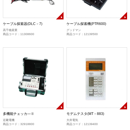
ケーブル探索器(DLC－7)
ケーブル探索機(PTR600)
高千穂産業
グッドマン
商品コード：11308600
商品コード：12139500
多機能チェッカ―Ⅱ
モデムテスタ(MT－883)
近畿電機
大井電気
商品コード：32918800
商品コード：12139400