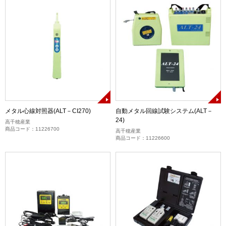
メタル心線対照器(ALT－CI270)
自動メタル回線試験システム(ALT－
24)
高千穂産業
商品コード：11226700
高千穂産業
商品コード：11226600