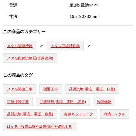
電源
単3乾電池×4本
寸法
195×90×32mm
この商品のカテゴリー
メタル関連機器
メタル回線試験器
メタル回線試験器(専用線用)
この商品のタグ
メタル関連工事
開通工事
品質試験(電流、電圧、容量)
切替接続工事
品質試験(電流、電圧、容量)
故障修理
品質試験(電流、電圧、容量)
有線ネットワーク
構内 - メタル
はかる - 設備品質や故障個所を確認する