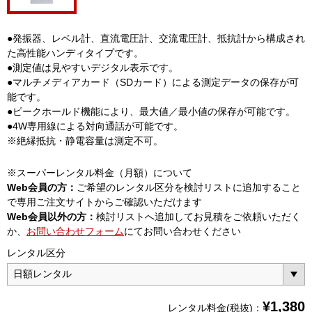
●発振器、レベル計、直流電圧計、交流電圧計、抵抗計から構成され
た高性能ハンディタイプです。
●測定値は見やすいデジタル表示です。
●マルチメディアカード（SDカード）による測定データの保存が可
能です。
●ピークホールド機能により、最大値／最小値の保存が可能です。
●4W専用線による対向通話が可能です。
※絶縁抵抗・静電容量は測定不可。
※スーパーレンタル料金（月額）について
Web会員の方：
ご希望のレンタル区分を検討リストに追加すること
で専用ご注文サイトからご確認いただけます
Web会員以外の方：
検討リストへ追加してお見積をご依頼いただく
か、
お問い合わせフォーム
にてお問い合わせください
レンタル区分
¥
1,380
レンタル料金(税抜)：