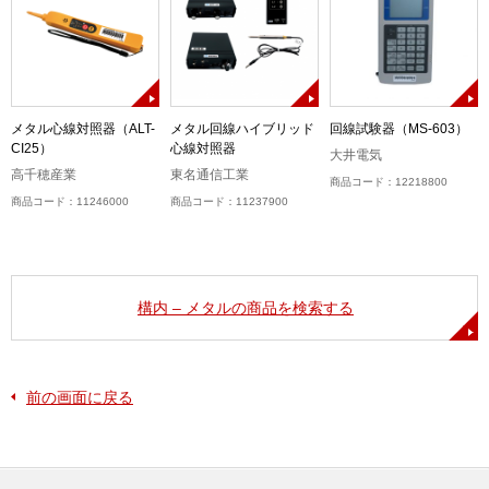
メタル心線対照器（ALT-
メタル回線ハイブリッド
回線試験器（MS-603）
CI25）
心線対照器
大井電気
高千穂産業
東名通信工業
商品コード：12218800
商品コード：11246000
商品コード：11237900
構内 – メタルの商品を検索する
前の画面に戻る