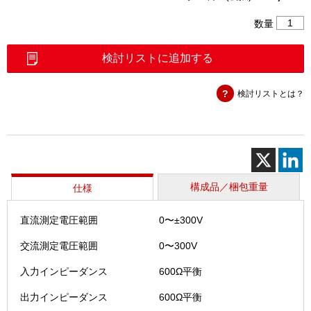
多
数量
機
能
検討リストに追加する
レ
ベ
検討リストとは？
ル
測
定
器
(LM
－
322)
構成品／梱包重量
仕様
個
直流測定電圧範囲
0〜±300V
交流測定電圧範囲
0〜300V
入力インピーダンス
600Ω平衡
出力インピーダンス
600Ω平衡