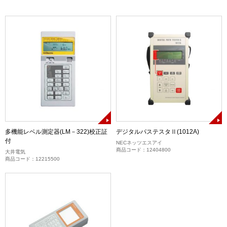
多機能レベル測定器(LM－322)校正証
デジタルパステスタⅡ(1012A)
付
NECネッツエスアイ
商品コード：12404800
大井電気
商品コード：12215500