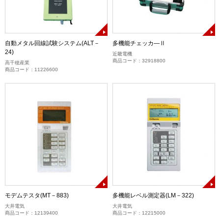
自動メタル回線試験システム(ALT－
多機能チェッカ―Ⅱ
24)
近畿電機
商品コード：32918800
高千穂産業
商品コード：11226600
モデムテスタ(MT－883)
多機能レベル測定器(LM－322)
大井電気
大井電気
商品コード：12139400
商品コード：12215000