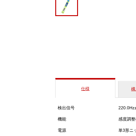
仕様
構
検出信号
220.0Hz
機能
感度調整
電源
単3形ニ