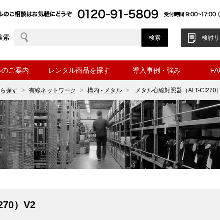
検索
検討リ
ルのご案内
レンタル商品を探す
導入事例・強み
F
ら探す
有線ネットワーク
構内 - メタル
メタル心線対照器（ALT-CI270
70）V2