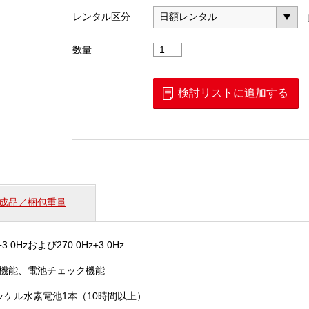
レンタル区分
メ
数量
タ
ル
心
検討リストに追加する
線
対
照
器
（ALT-
CI270）
V2
成品／梱包重量
個
±3.0Hzおよび270.0Hz±3.0Hz
機能、電池チェック機能
ッケル水素電池1本（10時間以上）