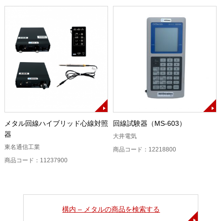
メタル回線ハイブリッド心線対照
回線試験器（MS-603）
器
大井電気
東名通信工業
商品コード：12218800
商品コード：11237900
構内 – メタルの商品を検索する