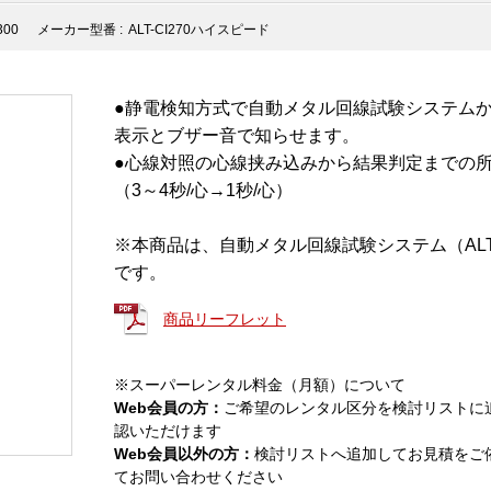
300
メーカー型番 :
ALT-CI270ハイスピード
●静電検知方式で自動メタル回線試験システム
表示とブザー音で知らせます。
●心線対照の心線挟み込みから結果判定までの
（3～4秒/心→1秒/心）
※本商品は、自動メタル回線試験システム（ALT
です。
商品リーフレット
※スーパーレンタル料金（月額）について
Web会員の方：
ご希望のレンタル区分を検討リストに
認いただけます
Web会員以外の方：
検討リストへ追加してお見積をご
てお問い合わせください