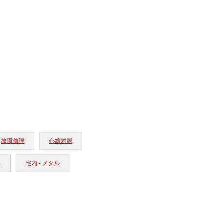
故障修理
心線対照
る
宅内 - メタル