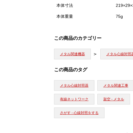
本体寸法
219×29
本体重量
75g
この商品のカテゴリー
メタル関連機器
メタル心線対照
この商品のタグ
メタル心線対照器
メタル関連工事
有線ネットワーク
架空 - メタル
さがす - 心線対照をする