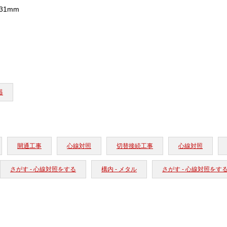
×31mm
器
開通工事
心線対照
切替接続工事
心線対照
さがす - 心線対照をする
構内 - メタル
さがす - 心線対照をす