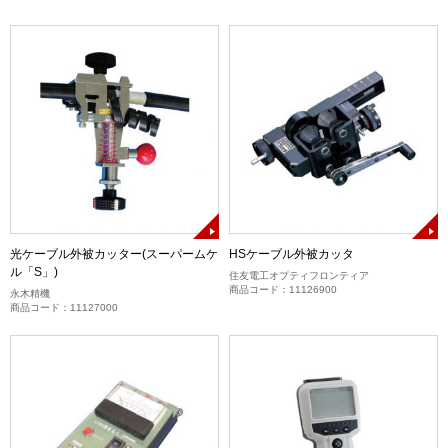
光ケーブル外被カッター(スーパームケ
HSケーブル外被カッタ
ル「S」)
住友電工オプティフロンティア
商品コード：11126900
永木精機
商品コード：11127000