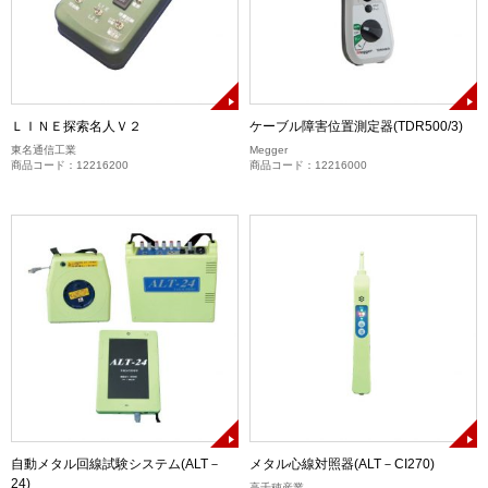
ＬＩＮＥ探索名人Ｖ２
ケーブル障害位置測定器(TDR500/3)
東名通信工業
Megger
商品コード：12216200
商品コード：12216000
自動メタル回線試験システム(ALT－
メタル心線対照器(ALT－CI270)
24)
高千穂産業