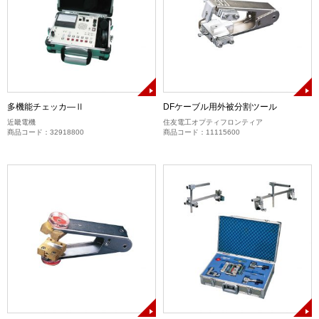
多機能チェッカ―Ⅱ
DFケーブル用外被分割ツール
近畿電機
住友電工オプティフロンティア
商品コード：32918800
商品コード：11115600