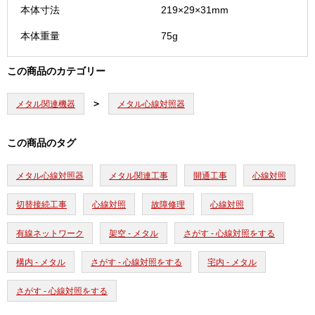
本体寸法
219×29×31mm
本体重量
75g
この商品のカテゴリー
メタル関連機器
メタル心線対照器
この商品のタグ
メタル心線対照器
メタル関連工事
開通工事
心線対照
切替接続工事
心線対照
故障修理
心線対照
有線ネットワーク
架空 - メタル
さがす - 心線対照をする
構内 - メタル
さがす - 心線対照をする
宅内 - メタル
さがす - 心線対照をする