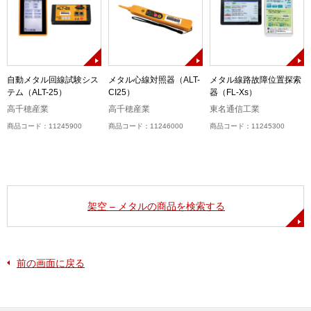
自動メタル回線試験シス
メタル心線対照器（ALT-
メタル線路故障位置探索
テム（ALT-25）
CI25）
器（FL-Xs）
高千穂産業
高千穂産業
東名通信工業
商品コード：11245900
商品コード：11246000
商品コード：11245300
架空 – メタルの商品を検索する
前の画面に戻る