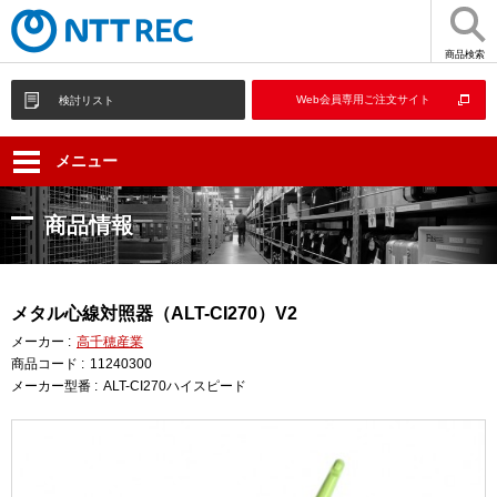
商品検索
Web会員専用ご注文サイト
検討リスト
メニュー
商品情報
メタル心線対照器（ALT-CI270）V2
メーカー :
高千穂産業
商品コード :
11240300
メーカー型番 :
ALT-CI270ハイスピード