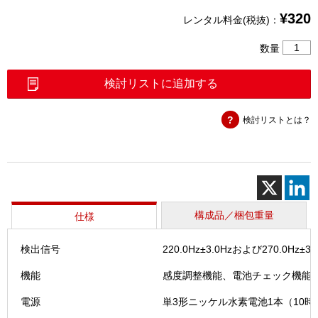
¥
320
レンタル料金(税抜)：
メ
数量
タ
ル
検討リストに追加する
心
線
検討リストとは？
対
照
器
（ALT-
CI270
V2
個
構成品／梱包重量
仕様
検出信号
220.0Hz±3.0Hzおよび270.0Hz±3.
機能
感度調整機能、電池チェック機能
電源
単3形ニッケル水素電池1本（10時