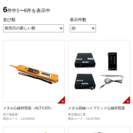
6
件中1〜6件を表示中
並び順
表示件数
メタル心線対照器（ALT-CI25）
メタル回線ハイブリッド心線対照器
高千穂産業
東名通信工業
商品コード：11246000
商品コード：11237900