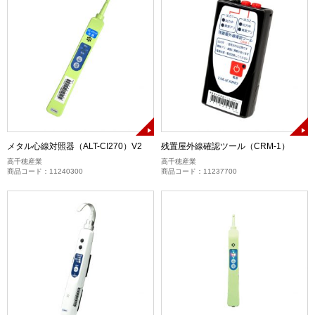
メタル心線対照器（ALT-CI270）V2
残置屋外線確認ツール（CRM-1）
高千穂産業
高千穂産業
商品コード：11240300
商品コード：11237700