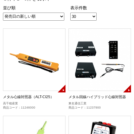
並び順
表示件数
メタル心線対照器（ALT-CI25）
メタル回線ハイブリッド心線対照器
高千穂産業
東名通信工業
商品コード：11246000
商品コード：11237900