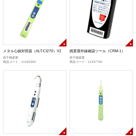
メタル心線対照器（ALT-CI270）V2
残置屋外線確認ツール（CRM-1）
高千穂産業
高千穂産業
商品コード：11240300
商品コード：11237700