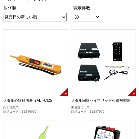
並び順
表示件数
メタル心線対照器（ALT-CI25）
メタル回線ハイブリッド心線対照器
高千穂産業
東名通信工業
商品コード：11246000
商品コード：11237900