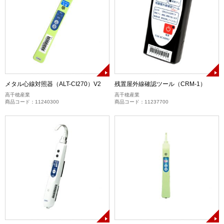
メタル心線対照器（ALT-CI270）V2
残置屋外線確認ツール（CRM-1）
高千穂産業
高千穂産業
商品コード：11240300
商品コード：11237700