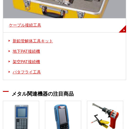
ケーブル接続工具
新鉛管解体工具キット
地下PAT接続機
架空PAT接続機
バタフライ工具
メタル関連機器の注目商品