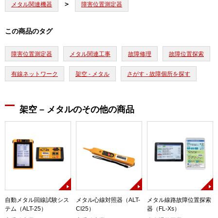
メタル関連機器
障害位置測定器
この商品のタグ
障害位置測定器
メタル関連工事
故障修理
故障位置探索
有線ネットワーク
架空 - メタル
さがす - 故障個所を探す
架空 – メタルのその他の商品
自動メタル回線試験シス
メタル心線対照器（ALT-
メタル線路故障位置探索
テム（ALT-25）
CI25）
器（FL-Xs）