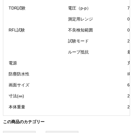
個
TDR試験
電圧（p-p）
7
測定用レンジ
0～
RFL試験
不良検知範囲
0
試験モード
2
ループ抵抗
最
電源
充
防塵防水性
IP
画面サイズ
6
寸法(㎜)
25
本体重量
2.
この商品のカテゴリー