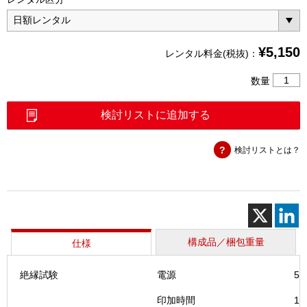
¥
5,150
レンタル料金(税抜)：
メ
数量
タ
ル
検討リストに追加する
ケ
ー
検討リストとは？
ブ
ル
障
害
位
置
測
構成品／梱包重量
仕様
定
器
絶縁試験
電源
50
（MAX-
610）
印加時間
1～