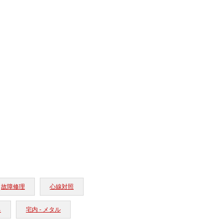
故障修理
心線対照
る
宅内 - メタル