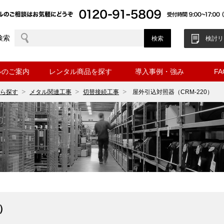
検索
検討リ
ルのご案内
レンタル商品を探す
導入事例・強み
F
ら探す
メタル関連工事
切替接続工事
屋外引込対照器（CRM-220）
0）