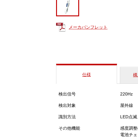
メーカパンフレット
仕様
構
検出信号
220Hz
検出対象
屋外線
識別方法
LED点
その他機能
感度調整
電池チェ