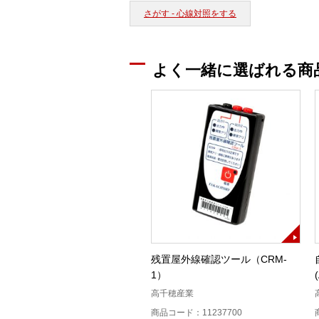
さがす - 心線対照をする
よく一緒に選ばれる商
残置屋外線確認ツール（CRM-
1）
高千穂産業
商品コード：11237700