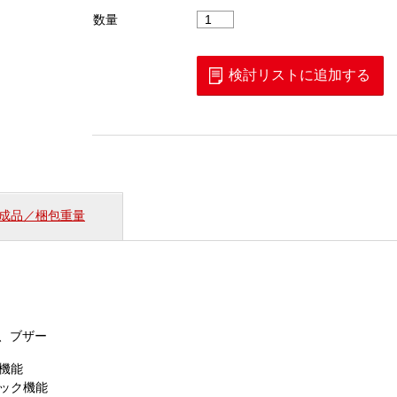
屋
数量
外
引
込
検討リストに追加する
対
照
器
（CRM-
220）
個
成品／梱包重量
滅、ブザー
機能
ック機能