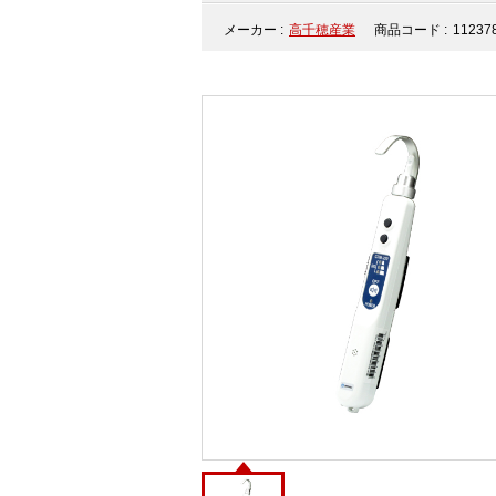
メーカー :
高千穂産業
商品コード :
11237