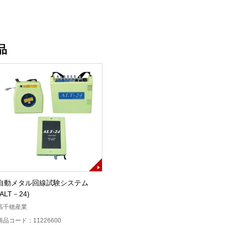
品
自動メタル回線試験システム
(ALT－24)
高千穂産業
商品コード：11226600