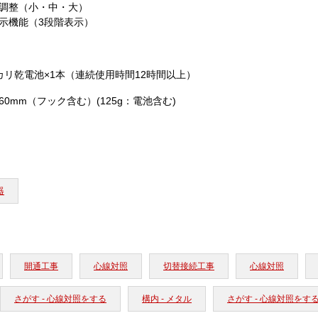
調整（小・中・大）
示機能（3段階表示）
カリ乾電池×1本（連続使用時間12時間以上）
5×60mm（フック含む）(125g：電池含む)
器
開通工事
心線対照
切替接続工事
心線対照
さがす - 心線対照をする
構内 - メタル
さがす - 心線対照をす