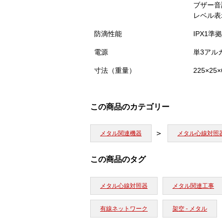
ブザー音
レベル表
防滴性能
IPX1準拠
電源
単3アル
寸法（重量）
225×2
この商品のカテゴリー
メタル関連機器
メタル心線対照
この商品のタグ
メタル心線対照器
メタル関連工事
有線ネットワーク
架空 - メタル