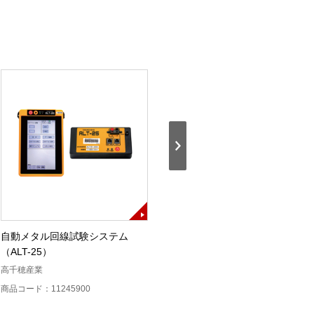
自動メタル回線試験システム
メタル心線対照器（ALT-CI25）
（ALT-25）
高千穂産業
高千穂産業
商品コード：11246000
商品コード：11245900