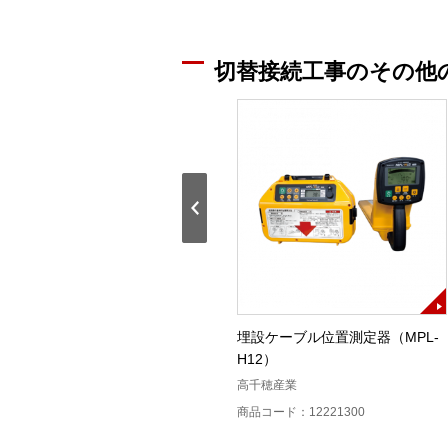
切替接続工事のその他
)
多機能レベル測定器(LM－322)校
埋設ケーブル位置測定器（MPL-
正証付
H12）
大井電気
高千穂産業
商品コード：12215500
商品コード：12221300