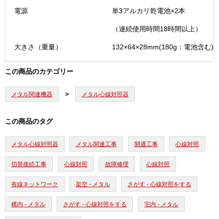
電源
単3アルカリ乾電池×2本
（連続使用時間18時間以上）
大きさ（重量）
132×64×28mm(180g：電池含む)
この商品のカテゴリー
メタル関連機器
メタル心線対照器
この商品のタグ
メタル心線対照器
メタル関連工事
開通工事
心線対照
切替接続工事
心線対照
故障修理
心線対照
有線ネットワーク
架空 - メタル
さがす - 心線対照をする
構内 - メタル
さがす - 心線対照をする
宅内 - メタル