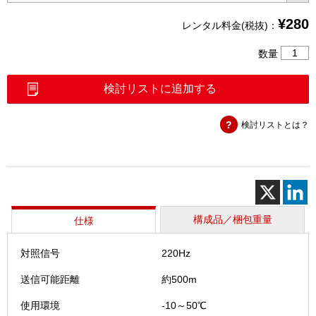
¥
280
レンタル料金(税抜)：
残
数量
置
屋
検討リストに追加する
外
線
検討リストとは？
確
認
ツ
ー
ル
（CRM
1）
構成品／梱包重量
仕様
個
対照信号
220Hz
送信可能距離
約500m
使用環境
-10～50℃