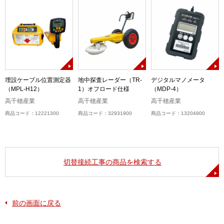
M
埋設ケーブル位置測定器
地中探査レーダー（TR-
デジタルマノメータ
（MPL-H12）
1）オフロード仕様
（MDP-4）
高千穂産業
高千穂産業
高千穂産業
商品コード：12221300
商品コード：32931900
商品コード：13204900
切替接続工事の商品を検索する
前の画面に戻る