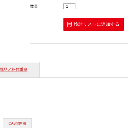
CAB
数量
開
閉
器
検討リストに追加する
4
穴
蓋
用
連
結
パ
成品／梱包重量
イ
プ
個
CAB開閉機