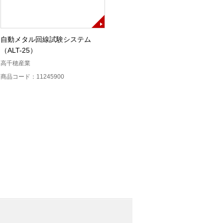
自動メタル回線試験システム
メタル心線対照器（ALT-CI25）
（ALT-25）
高千穂産業
高千穂産業
商品コード：11246000
商品コード：11245900