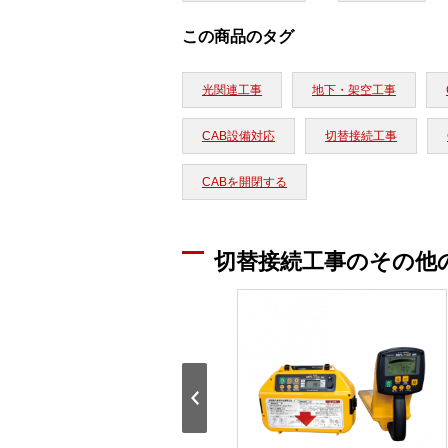
この商品のタグ
光関連工事
地下・架空工事
CAB設備対応
切替接続工事
CABを開閉する
切替接続工事のその他