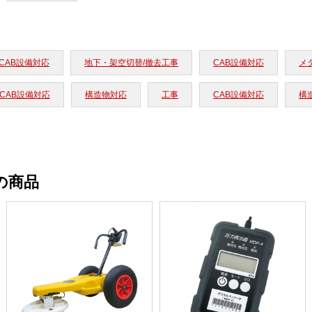
CAB設備対応
地下・架空切替/撤去工事
CAB設備対応
メ
CAB設備対応
構造物対応
工事
CAB設備対応
構
の商品