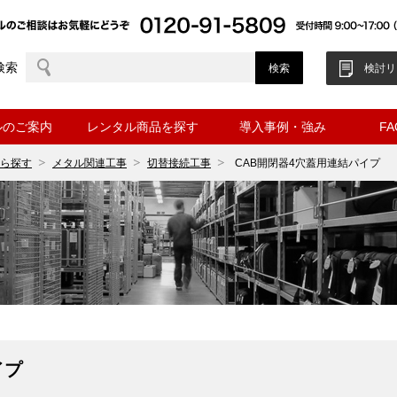
検索
検討リ
ルのご案内
レンタル商品を探す
導入事例・強み
F
ら探す
メタル関連工事
切替接続工事
CAB開閉器4穴蓋用連結パイプ
イプ