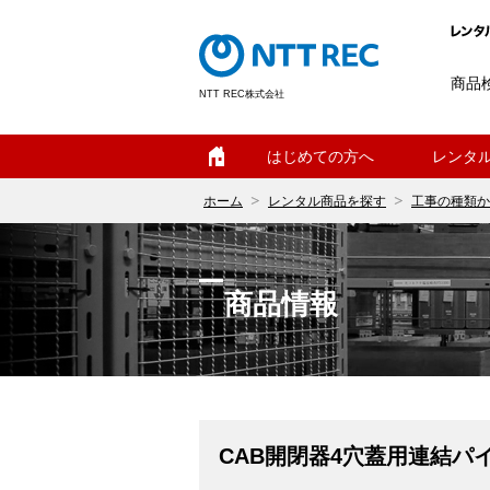
商品
NTT REC株式会社
ホーム
はじめての方へ
レンタ
ホーム
レンタル商品を探す
工事の種類か
商品情報
CAB開閉器4穴蓋用連結パ