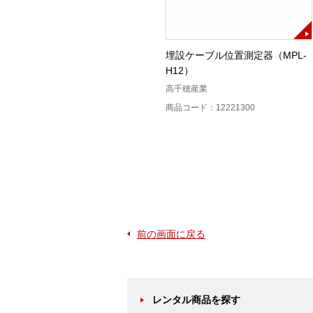
)
多機能レベル測定器(LM－322)校
埋設ケーブル位置測定器（MPL-
正証付
H12）
大井電気
高千穂産業
商品コード：12215500
商品コード：12221300
前の画面に戻る
レンタル商品を探す