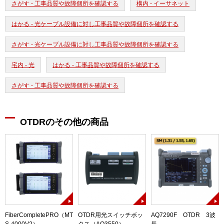
さがす - 工事品質や故障個所を確認する
構内 - イーサネット
はかる - 光ケーブル設備に対し工事品質や故障個所を確認する
さがす - 光ケーブル設備に対し工事品質や故障個所を確認する
宅内 - 光
はかる - 工事品質や故障個所を確認する
さがす - 工事品質や故障個所を確認する
OTDRのその他の商品
チ
FiberCompletePRO（MT
OTDR用光スイッチボッ
AQ7290F OTDR 3波
ー
S-4000V2）
クス（AQ3550）
長