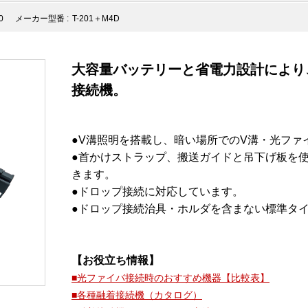
0
メーカー型番 :
T-201＋M4D
大容量バッテリーと省電力設計により
接続機。
●V溝照明を搭載し、暗い場所でのV溝・光ファ
●首かけストラップ、搬送ガイドと吊下げ板を
きます。
●ドロップ接続に対応しています。
●ドロップ接続治具・ホルダを含まない標準タ
【お役立ち情報】
■光ファイバ接続時のおすすめ機器【比較表】
■各種融着接続機（カタログ）