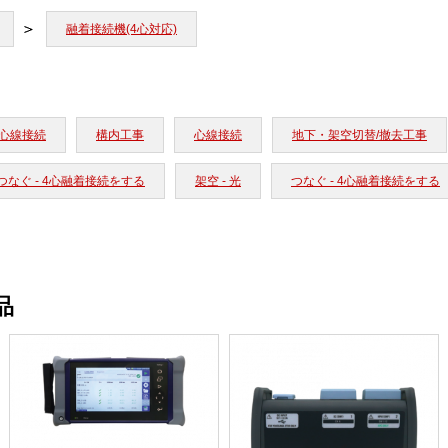
融着接続機(4心対応)
心線接続
構内工事
心線接続
地下・架空切替/撤去工事
つなぐ - 4心融着接続をする
架空 - 光
つなぐ - 4心融着接続をする
品