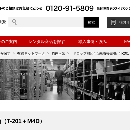
検索
検討リ
ルのご案内
レンタル商品を探す
導入事例・強み
F
ら探す
有線ネットワーク
構内 - 光
ドロップ対応4心融着接続機（T-201
T-201＋M4D）