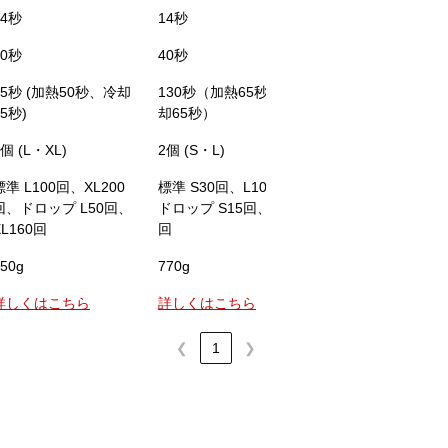
14秒
14秒
14秒
30秒
40秒
30秒
95秒 (加熱50秒、冷却
130秒（加熱65秒、冷
100秒 (加熱50秒
45秒)
却65秒）
50秒)
2個 (L・XL)
2個 (S・L)
2個 (S・L)
標準 L100回、XL200
標準 S30回、L100回、
標準 S30回、L10
回、ドロップ L50回、
ドロップ S15回、L50
ドロップ S15回、L
XL160回
回
回
50g
770g
770g
詳しくはこちら
詳しくはこちら
詳しくはこちら
❮
1
❯