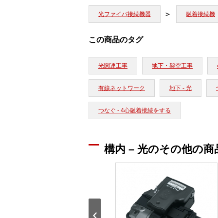
光ファイバ接続機器
融着接続機
この商品のタグ
光関連工事
地下・架空工事
有線ネットワーク
地下 - 光
つなぐ - 4心融着接続をする
構内 – 光のその他の商