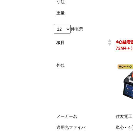
寸法
重量
件表示
4心融着
項目
72M4＋
4心融着
項目
外観
72M4＋
メーカー名
住友電工
適用光ファイバ
単心～4