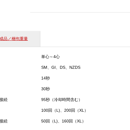
応
4
心
融
着
接
成品／梱包重量
続
機
（T-
単心～4心
201
＋
SM、GI、DS、NZDS
M4D）
個
14秒
30秒
接続
95秒（冷却時間含む）
100回（L)、200回（XL）
接続
50回（L)、160回（XL）