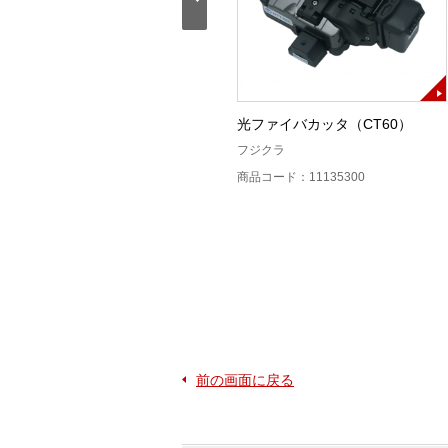
T-201用作業台LⅡP（WT-
光ファイバカッタ（CT60）
201FKⅡP）
フジクラ
住友電工
商品コード：11135300
商品コード：11133000
前の画面に戻る