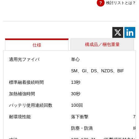
検討リストとは？
続
機
（NJ00
個
構成品／梱包重量
仕様
適用光ファイバ
単心
SM、GI、DS、NZDS、BIF
標準融着接続時間
13秒
加熱補強時間
30秒
バッテリ使用連続回数
100回
耐環境性能
落下衝撃
7
防塵・防滴
IP