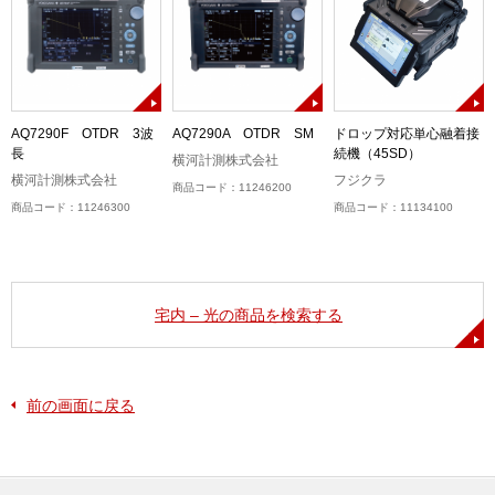
AQ7290F OTDR 3波
AQ7290A OTDR SM
ドロップ対応単心融着接
長
続機（45SD）
横河計測株式会社
横河計測株式会社
フジクラ
商品コード：11246200
商品コード：11246300
商品コード：11134100
宅内 – 光の商品を検索する
前の画面に戻る