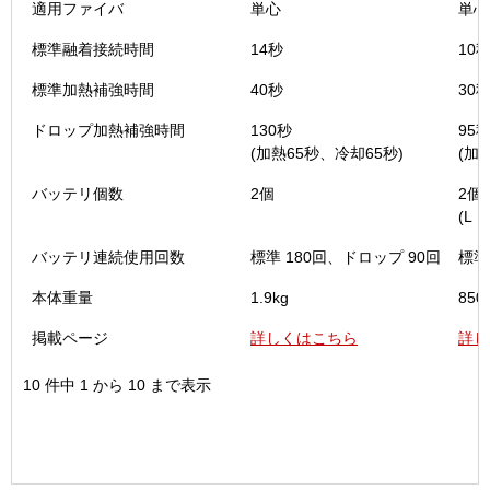
適用ファイバ
単心
単心
標準融着接続時間
14秒
10
標準加熱補強時間
40秒
30
ドロップ加熱補強時間
130秒
95
(加熱65秒、冷却65秒)
(加
バッテリ個数
2個
2個
(L・
バッテリ連続使用回数
標準 180回、ドロップ 90回
標準
本体重量
1.9kg
850
掲載ページ
詳しくはこちら
詳し
10 件中 1 から 10 まで表示