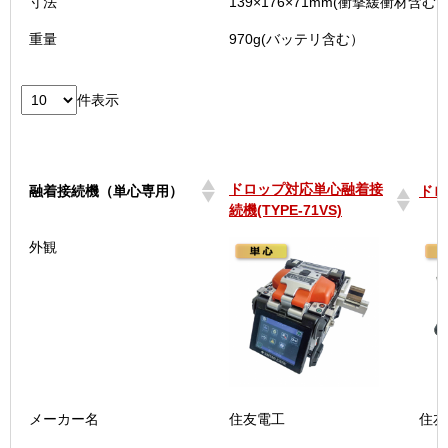
寸法
139×176×71mm(衝撃緩衝材含む
重量
970g(バッテリ含む）
件表示
ドロップ対応単心融着接
融着接続機（単心専用）
ドロ
続機(TYPE-71VS)
ドロップ対応単心融着接
融着接続機（単心専用）
ドロ
外観
続機(TYPE-71VS)
メーカー名
住友電工
住友