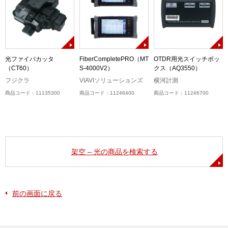
接
光ファイバカッタ
FiberCompletePRO（MT
OTDR用光スイッチボッ
（CT60）
S-4000V2）
クス（AQ3550）
フジクラ
VIAVIソリューションズ
横河計測
商品コード：11135300
商品コード：11246400
商品コード：11246700
架空 – 光の商品を検索する
前の画面に戻る