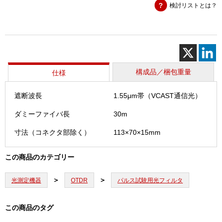
検討リストとは？
ア
ダ
プ
タ
(V
用)
個
構成品／梱包重量
仕様
遮断波長
1.55μm帯（VCAST通信光）
ダミーファイバ長
30m
寸法（コネクタ部除く）
113×70×15mm
この商品のカテゴリー
光測定機器
OTDR
パルス試験用光フィルタ
この商品のタグ