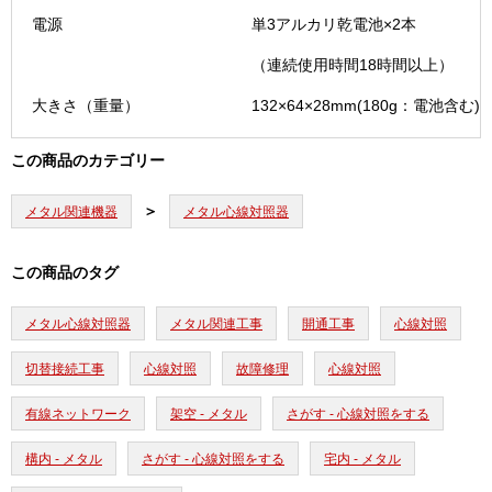
電源
単3アルカリ乾電池×2本
（連続使用時間18時間以上）
大きさ（重量）
132×64×28mm(180g：電池含む)
この商品のカテゴリー
メタル関連機器
メタル心線対照器
この商品のタグ
メタル心線対照器
メタル関連工事
開通工事
心線対照
切替接続工事
心線対照
故障修理
心線対照
有線ネットワーク
架空 - メタル
さがす - 心線対照をする
構内 - メタル
さがす - 心線対照をする
宅内 - メタル