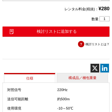
¥
280
レンタル料金(税抜)：
残
数量
置
屋
検討リストに追加する
外
線
検討リストとは？
確
認
ツ
ー
ル
（CRM
1）
構成品／梱包重量
仕様
個
対照信号
220Hz
送信可能距離
約500m
使用環境
-10～50℃