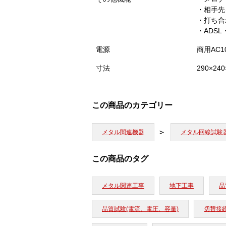
・相手先
・打ち合
・ADSL
電源
商用AC
寸法
290×24
この商品のカテゴリー
メタル関連機器
メタル回線試験
この商品のタグ
メタル関連工事
地下工事
品
品質試験(電流、電圧、容量)
切替接