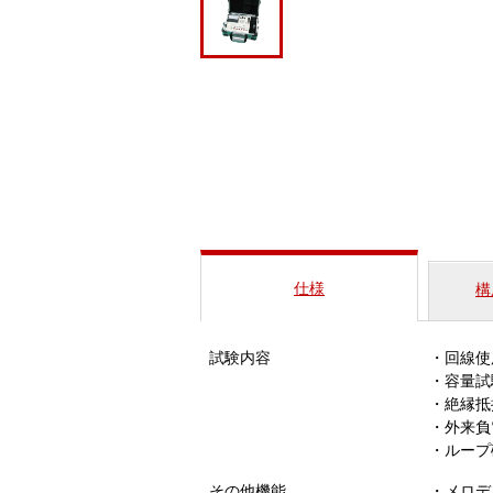
仕様
構
試験内容
・回線使
・容量試
・絶縁抵
・外来負
・ループ
その他機能
・メロデ