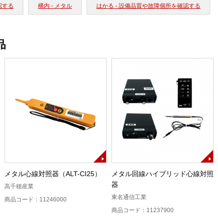
認する
構内 - メタル
はかる - 設備品質や故障個所を確認する
品
メタル心線対照器（ALT-CI25）
メタル回線ハイブリッド心線対照
器
高千穂産業
東名通信工業
商品コード：11246000
商品コード：11237900