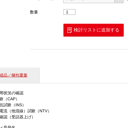
多
数量
機
能
チ
検討リストに追加する
ェ
ッ
カ
―Ⅱ
個
成品／梱包重量
用状況の確認
験（CAP）
抗試験（INS）
電流（他混線）試験（NTV）
確認（受話器上げ）
ィ音発生