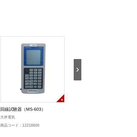
回線試験器（MS-603）
メタル心線対照器（ALT-CI270）
V2
大井電気
高千穂産業
商品コード：12218800
商品コード：11240300