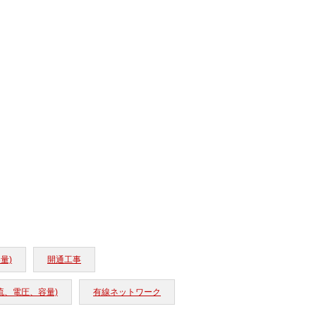
量)
開通工事
流、電圧、容量)
有線ネットワーク