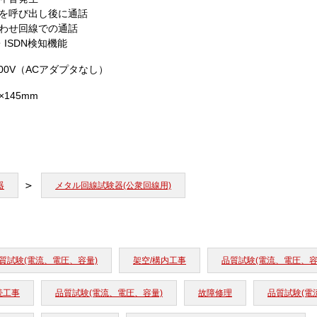
を呼び出し後に通話
わせ回線での通話
・ISDN検知機能
100V（ACアダプタなし）
0×145mm
器
メタル回線試験器(公衆回線用)
質試験(電流、電圧、容量)
架空/構内工事
品質試験(電流、電圧、容
続工事
品質試験(電流、電圧、容量)
故障修理
品質試験(電