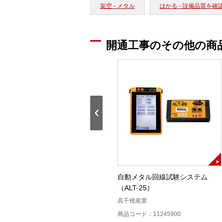
架空 - メタル
はかる - 設備品質を確
開通工事のその他の商
デジタル線路チェッカ(DNT－
自動メタル回線試験システム
301B)
（ALT-25）
大井電気
高千穂産業
商品コード：12403700
商品コード：11245900