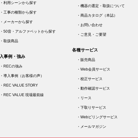
・利用シーンから探す
・機器の選定・取扱について
・工事の種類から探す
・商品カタログ（本誌）
・メーカーから探す
・お問い合わせ
・50音・アルファベットから探す
・ご意見・ご要望
・取扱商品
各種サービス
入事例・強み
・販売商品
・RECの強み
・Web会員サービス
・導入事例（お客様の声）
・校正サービス
・REC VALUE STORY
・動作確認サービス
・REC VALUE 現場最前線
・リース
・下取りサービス
・Webビリングサービス
・メールマガジン