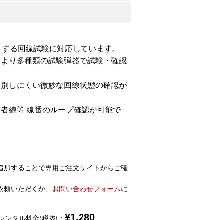
に対する回線試験に対応しています。
により多種類の試験弾器で試験・確認
判別しにくい微妙な回線状態の確認が
者線等 線番のループ確認が可能で
追加することで専用ご注文サイトからご確
依頼いただくか、
お問い合わせフォーム
に
¥
1,280
レンタル料金(税抜)：