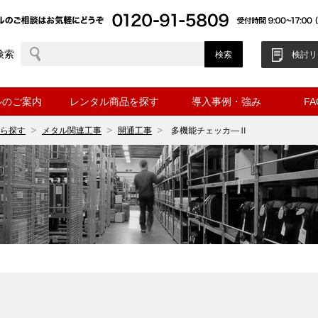
検索
検討リ
ルのご案内
レンタル商品を探す
導入事例・強み
F
ら探す
メタル関連工事
開通工事
多機能チェッカ―Ⅱ