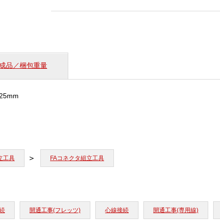
処
理
工
具
(細
径
成品／梱包重量
低
摩
擦
×25mm
イ
ン
ド
ア
光
フ
立工具
FAコネクタ組立工具
ァ
イ
バ
用)
個
続
開通工事(フレッツ)
心線接続
開通工事(専用線)