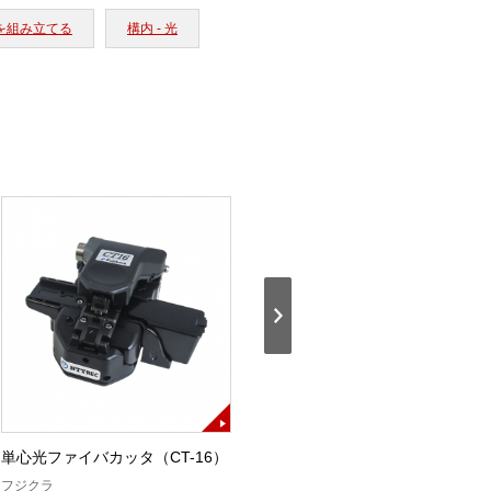
タを組み立てる
構内 - 光
単心光ファイバカッタ（CT-16）
単心ストリッパ（SS05）
フジクラ
フジクラ