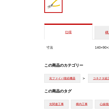
仕様
構
寸法
140×90
この商品のカテゴリー
光ファイバ接続機器
コネクタ組
この商品のタグ
光関連工事
構内工事
心線接