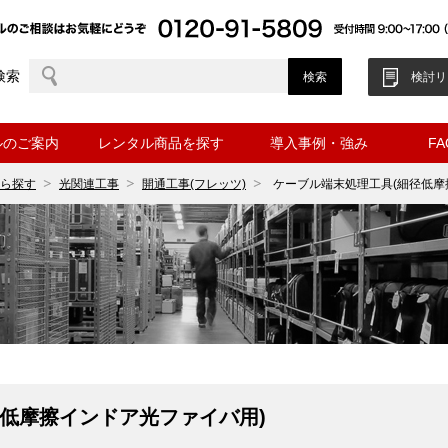
検索
検討リ
ルのご案内
レンタル商品を探す
導入事例・強み
F
ら探す
光関連工事
開通工事(フレッツ)
ケーブル端末処理工具(細径低摩
低摩擦インドア光ファイバ用)