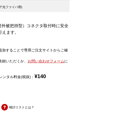
ア光ファイバ用)
付外被把持型）コネクタ取付時に安全
行えます。
追加することで専用ご注文サイトからご確
依頼いただくか、
お問い合わせフォーム
に
¥
140
レンタル料金(税抜)：
検討リストとは？