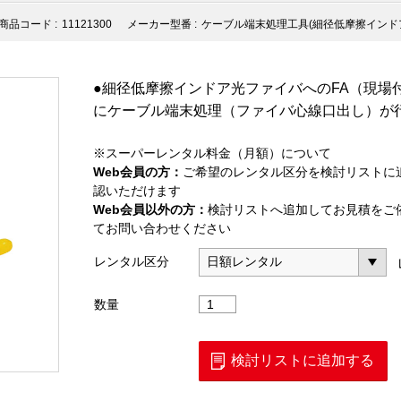
商品コード :
11121300
メーカー型番 :
ケーブル端末処理工具(細径低摩擦インド
●細径低摩擦インドア光ファイバへのFA（現場
にケーブル端末処理（ファイバ心線口出し）が
※スーパーレンタル料金（月額）について
Web会員の方：
ご希望のレンタル区分を検討リストに
認いただけます
Web会員以外の方：
検討リストへ追加してお見積をご
てお問い合わせください
レンタル区分
ケ
数量
ー
ブ
ル
検討リストに追加する
端
末