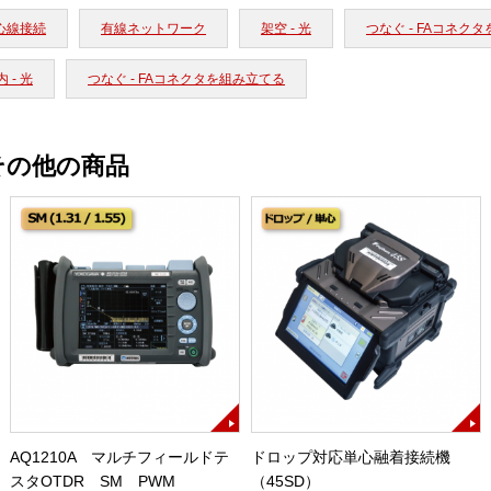
心線接続
有線ネットワーク
架空 - 光
つなぐ - FAコネク
 - 光
つなぐ - FAコネクタを組み立てる
その他の商品
AQ1210A マルチフィールドテ
ドロップ対応単心融着接続機
スタOTDR SM PWM
（45SD）