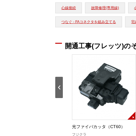
心線接続
故障修理(専用線)
つなぐ - FAコネクタを組み立てる
宅内
開通工事(フレッツ)の
単心融着接続機（T-201eVS）
光ファイバカッタ（CT60）
住友電工
フジクラ