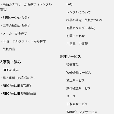
・商品カテゴリーから探す（レンタル
・FAQ
商品）
・レンタルについて
・利用シーンから探す
・機器の選定・取扱について
・工事の種類から探す
・商品カタログ（本誌）
・メーカーから探す
・お問い合わせ
・50音・アルファベットから探す
・ご意見・ご要望
・取扱商品
各種サービス
入事例・強み
・販売商品
・RECの強み
・Web会員サービス
・導入事例（お客様の声）
・校正サービス
・REC VALUE STORY
・動作確認サービス
・REC VALUE 現場最前線
・リース
・下取りサービス
・Webビリングサービス