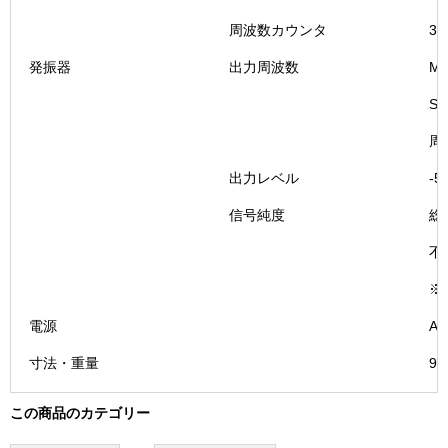
周波数カウンタ
3
発振器
出力周波数
M
ST
周
出力レベル
-5
信号純度
総
不要
※
電源
A
寸法・重量
9
この商品のカテゴリー