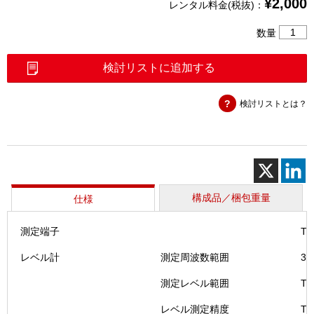
¥
2,000
レンタル料金(税抜)：
回
数量
線
試
検討リストに追加する
験
器
検討リストとは？
（MS-
603）
個
構成品／梱包重量
仕様
測定端子
T
レベル計
測定周波数範囲
30
測定レベル範囲
TE
レベル測定精度
T