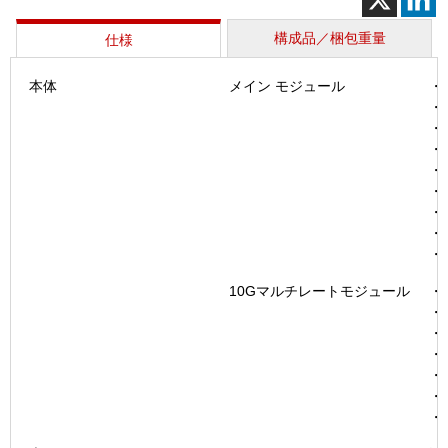
ロ
10G（M
構成品／梱包重量
仕様
OTU
個
本体
メイン モジュール
・
・
・
・
・U
・U
・
・
・
10Gマルチレートモジュール
・
・
・T
・R
・T
・T
・