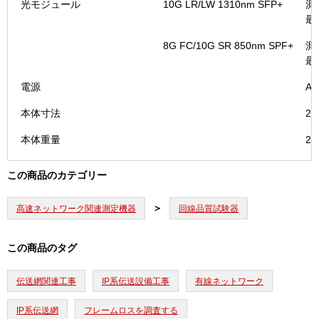
光モジュール
10G LR/LW 1310nm SFP+
測
最
8G FC/10G SR 850nm SPF+
測
最
電源
A
本体寸法
25
本体重量
2
この商品のカテゴリー
高速ネットワーク関連測定機器
回線品質試験器
この商品のタグ
伝送網関連工事
IP系伝送設備工事
有線ネットワーク
IP系伝送網
フレームロスを調査する