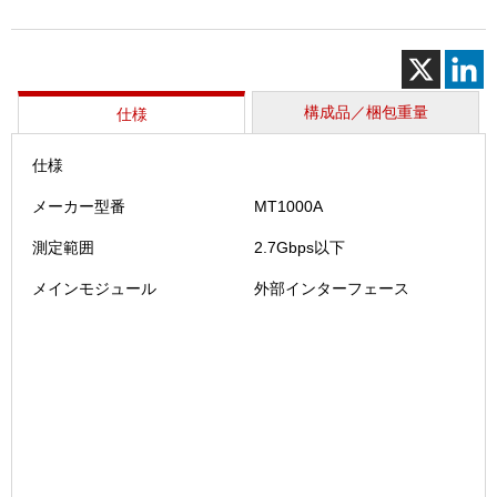
ス
タ
プ
ロ
（MT10
構成品／梱包重量
仕様
5G
用
仕様
個
メーカー型番
MT1000A
測定範囲
2.7Gbps以下
メインモジュール
外部インターフェース