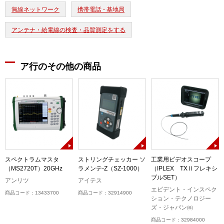
無線ネットワーク
携帯電話 - 基地局
アンテナ・給電線の検査・品質測定をする
ア行のその他の商品
スペクトラムマスタ
ストリングチェッカー ソ
工業用ビデオスコープ
（MS2720T）20GHz
ラメンテ-Z（SZ-1000）
（IPLEX TXⅡフレキシ
ブルSET）
アンリツ
アイテス
エビデント・インスペク
商品コード：13433700
商品コード：32914900
ション・テクノロジー
ズ・ジャパン㈱
商品コード：32984000