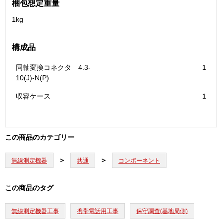
梱包想定重量
1kg
構成品
同軸変換コネクタ 4.3-
1
10(J)-N(P)
収容ケース
1
この商品のカテゴリー
無線測定機器
共通
コンポーネント
この商品のタグ
無線測定機器工事
携帯電話用工事
保守調査(基地局側)