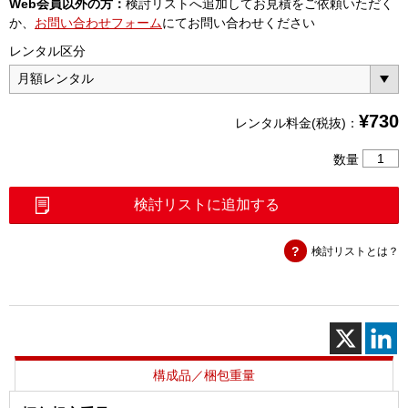
Web会員以外の方：
検討リストへ追加してお見積をご依頼いただく
か、
お問い合わせフォーム
にてお問い合わせください
レンタル区分
¥
730
レンタル料金(税抜)：
同
数量
軸
変
検討リストに追加する
換
コ
検討リストとは？
ネ
ク
タ
4．
3-
10（J）
N（P）
構成品／梱包重量
個