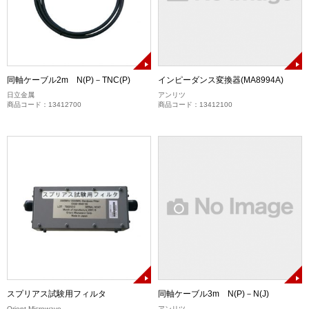
同軸ケーブル2m N(P)－TNC(P)
インピーダンス変換器(MA8994A)
日立金属
アンリツ
商品コード：13412700
商品コード：13412100
スプリアス試験用フィルタ
同軸ケーブル3m N(P)－N(J)
Orient Microwave
アンリツ