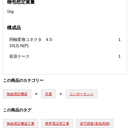
梱包想定重量
1kg
構成品
同軸変換コネクタ 4.3-
1
10(J)-N(P)
収容ケース
1
この商品のカテゴリー
無線測定機器
共通
コンポーネント
この商品のタグ
無線測定機器工事
携帯電話用工事
保守調査(基地局側)