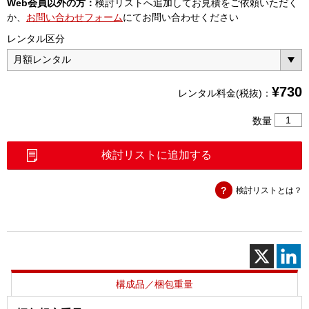
Web会員以外の方：
検討リストへ追加してお見積をご依頼いただく
か、
お問い合わせフォーム
にてお問い合わせください
レンタル区分
¥
730
レンタル料金(税抜)：
同
数量
軸
変
検討リストに追加する
換
コ
検討リストとは？
ネ
ク
タ
4．
3-
10（J）
N（P）
構成品／梱包重量
個