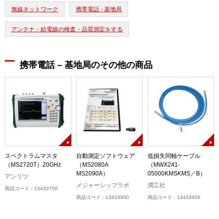
無線ネットワーク
携帯電話 - 基地局
アンテナ・給電線の検査・品質測定をする
携帯電話 – 基地局のその他の商品
3
スペクトラムマスタ
自動測定ソフトウェア
低損失同軸ケーブル
（MS2720T）20GHz
（MS2080A
（MWX241-
MS2090A）
05000KMSKMS／B）
アンリツ
メジャーシップラボ
潤工社
商品コード：13433700
商品コード：13433900
商品コード：13433400