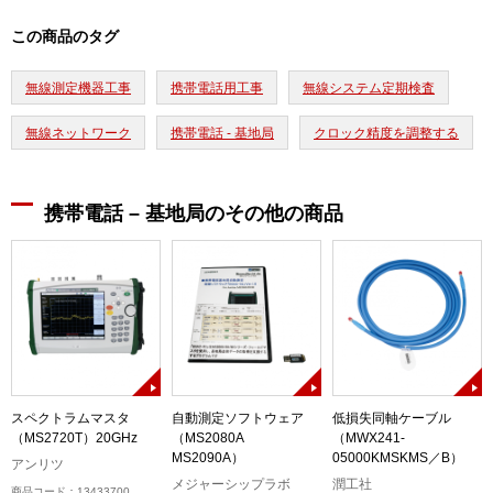
この商品のタグ
無線測定機器工事
携帯電話用工事
無線システム定期検査
無線ネットワーク
携帯電話 - 基地局
クロック精度を調整する
携帯電話 – 基地局のその他の商品
3
スペクトラムマスタ
自動測定ソフトウェア
低損失同軸ケーブル
（MS2720T）20GHz
（MS2080A
（MWX241-
MS2090A）
05000KMSKMS／B）
アンリツ
メジャーシップラボ
潤工社
商品コード：13433700