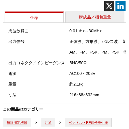
ネ
レ
ー
構成品／梱包重量
仕様
タ
（FG4
周波数範囲
0.01µHz～30MHz
個
出力信号
正弦波、方形波、パルス波、直
AM、FM、FSK、PM、PSK 等
出力コネクタ／インピーダンス
BNC/50Ω
電源
AC100～203V
重量
約2.1kg
寸法
216×88×332mm
この商品のカテゴリー
無線測定機器
共通
ベクトル・RF信号発生器