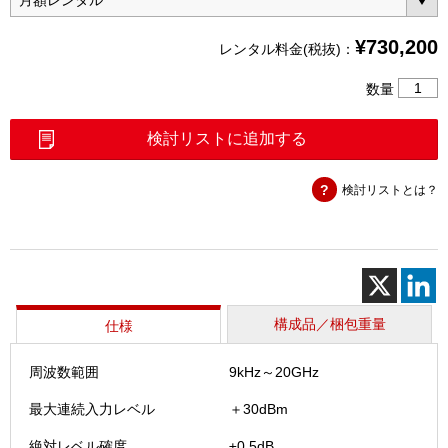
¥
730,200
レンタル料金(税抜)：
ス
数量
ペ
ク
検討リストに追加する
ト
ラ
検討リストとは？
ム
マ
ス
タ
（MS27
20GHz
個
構成品／梱包重量
仕様
周波数範囲
9kHz～20GHz
最大連続入力レベル
＋30dBm
絶対レベル確度
±0.5dB