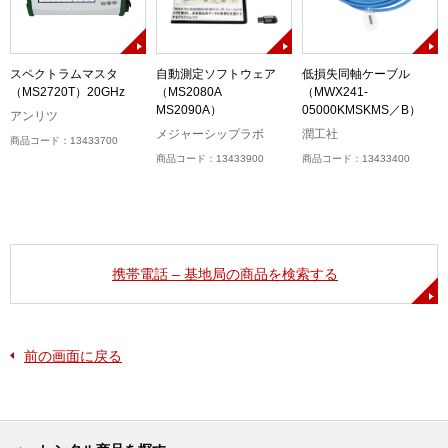
3
スペクトラムマスタ
自動測定ソフトウェア
低損失同軸ケーブル
（MS2720T）20GHz
（MS2080A
（MWX241-
MS2090A）
05000KMSKMS／B）
アンリツ
メジャーシップラボ
潤工社
商品コード：13433700
商品コード：13433900
商品コード：13433400
携帯電話 – 基地局の商品を検索する
前の画面に戻る