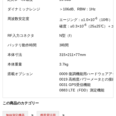
ダイナミックレンジ
＞106dB、RBW：1Hz
周波数安定度
-6
エージング：±1.0×10
（10年）
-6
確度：±0.3×10
（25±25℃）＋
RF入力コネクタ
N型（f）
バッテリ動作時間
3時間
本体寸法
315×211×77mm
本体重量
3.7kg
搭載オプション
0009 復調機能用ハードウェアア
0019 高精度パワーメータとの接
0031 GPS受信機能
0883 LTE（FDD）測定機能
この商品のカテゴリー
無線測定機器
携帯電話用