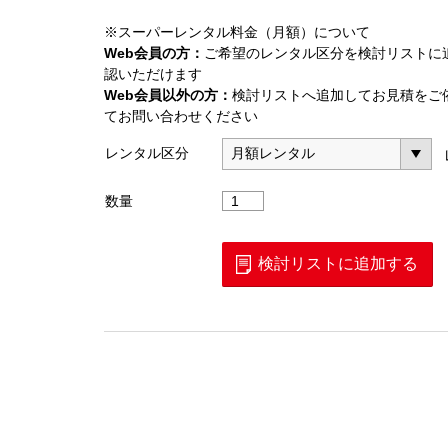
※スーパーレンタル料金（月額）について
Web会員の方：
ご希望のレンタル区分を検討リストに
認いただけます
Web会員以外の方：
検討リストへ追加してお見積をご
てお問い合わせください
レンタル区分
固
数量
定
減
衰
検討リストに追加する
器
N
型
2W20dB
個