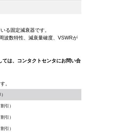
用いる固定減衰器です。
衰量周波数特性、減衰量確度、VSWRが
しては、コンタクトセンタにお問い合
ます。
率）
％割引）
％割引）
％割引）