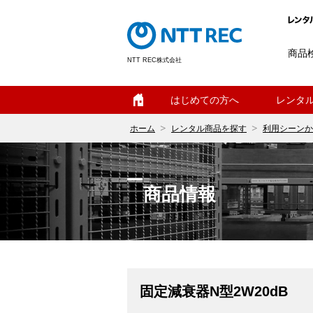
商品
NTT REC株式会社
ホーム
はじめての方へ
レンタ
ホーム
レンタル商品を探す
利用シーンか
商品情報
固定減衰器N型2W20dB