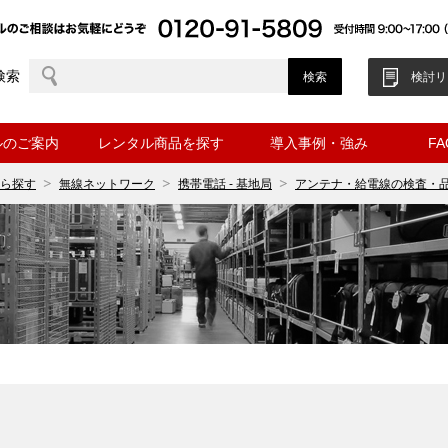
検索
検討リ
ルのご案内
レンタル商品を探す
導入事例・強み
F
ら探す
無線ネットワーク
携帯電話 - 基地局
アンテナ・給電線の検査・