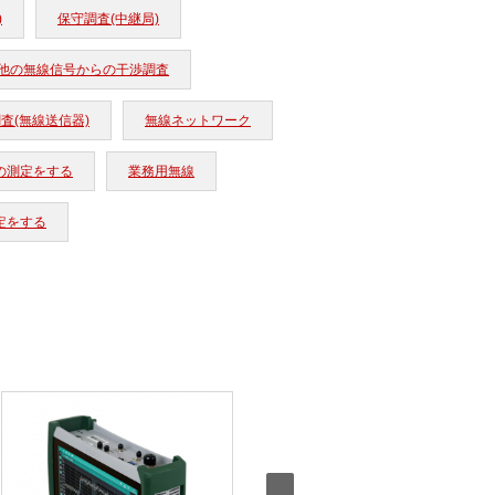
)
保守調査(中継局)
他の無線信号からの干渉調査
査(無線送信器)
無線ネットワーク
の測定をする
業務用無線
定をする