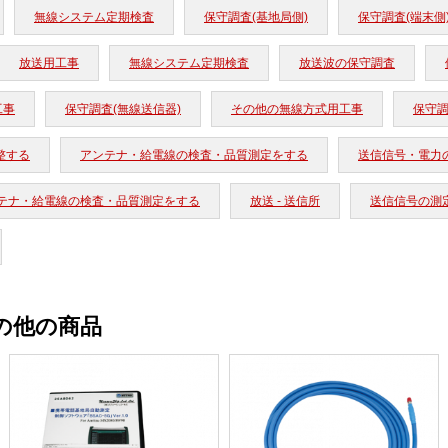
無線システム定期検査
保守調査(基地局側)
保守調査(端末側
放送用工事
無線システム定期検査
放送波の保守調査
工事
保守調査(無線送信器)
その他の無線方式用工事
保守調
整する
アンテナ・給電線の検査・品質測定をする
送信信号・電力
テナ・給電線の検査・品質測定をする
放送 - 送信所
送信信号の測
その他の商品