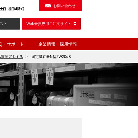
お問い合わせ
スト
Web会員専用ご注文サイト
AQ・サポート
企業情報・採用情報
品質測定をする
固定減衰器N型2W20dB