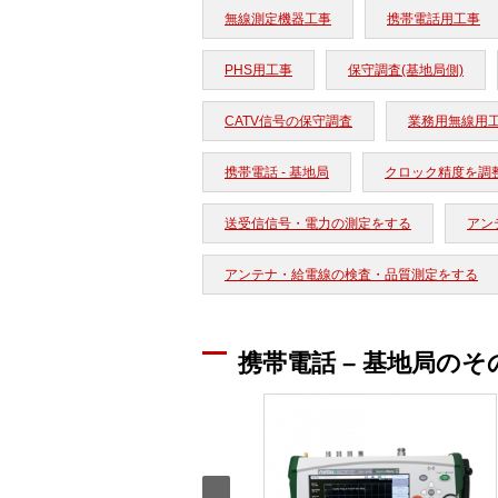
無線測定機器工事
携帯電話用工事
PHS用工事
保守調査(基地局側)
CATV信号の保守調査
業務用無線用
携帯電話 - 基地局
クロック精度を調
送受信信号・電力の測定をする
アン
アンテナ・給電線の検査・品質測定をする
携帯電話 – 基地局の