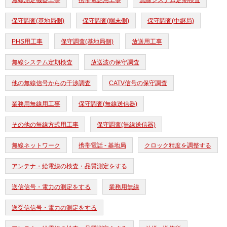
無線測定機器工事
携帯電話用工事
無線システム定期検査
保守調査(基地局側)
保守調査(端末側)
保守調査(中継局)
PHS用工事
保守調査(基地局側)
放送用工事
無線システム定期検査
放送波の保守調査
他の無線信号からの干渉調査
CATV信号の保守調査
業務用無線用工事
保守調査(無線送信器)
その他の無線方式用工事
保守調査(無線送信器)
無線ネットワーク
携帯電話 - 基地局
クロック精度を調整する
アンテナ・給電線の検査・品質測定をする
送信信号・電力の測定をする
業務用無線
送受信信号・電力の測定をする