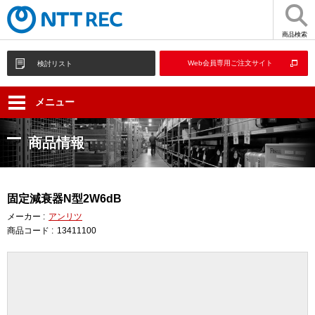
商品検索
Web会員専用ご注文サイト
検討リスト
メニュー
商品情報
固定減衰器N型2W6dB
メーカー :
アンリツ
商品コード :
13411100