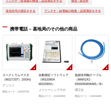
アンテナ・給電線の検査・品質測定をする
放送 - 送信所
送信信号の測定をする
アンテナ・給電線の検査・品質測定をする
携帯電話 – 基地局のその他の商品
3
スペクトラムマスタ
自動測定ソフトウェア
低損失同軸ケーブル
（MS2720T）20GHz
（MS2080A
（MWX241-
MS2090A）
05000KMSKMS／B）
アンリツ
メジャーシップラボ
潤工社
商品コード：13433700
商品コード：13433900
商品コード：13433400