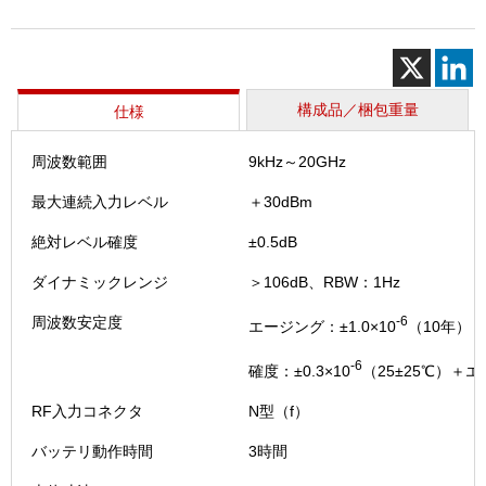
ス
タ
（MS27
20G・
Ⅳ
構成品／梱包重量
仕様
個
周波数範囲
9kHz～20GHz
最大連続入力レベル
＋30dBm
絶対レベル確度
±0.5dB
ダイナミックレンジ
＞106dB、RBW：1Hz
周波数安定度
-6
エージング：±1.0×10
（10年）
-6
確度：±0.3×10
（25±25℃）＋
RF入力コネクタ
N型（f）
バッテリ動作時間
3時間