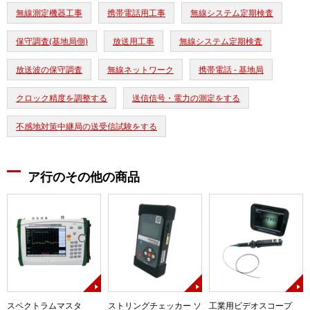
無線測定機器工事
携帯電話用工事
無線システム定期検査
保守調査(基地局側)
放送用工事
無線システム定期検査
放送波の保守調査
無線ネットワーク
携帯電話 - 基地局
クロック精度を調整する
送信信号・電力の測定をする
不感地対策中継局の送受信試験をする
ア行のその他の商品
スペクトラムマスタ
ストリングチェッカー ソ
工業用ビデオスコープ