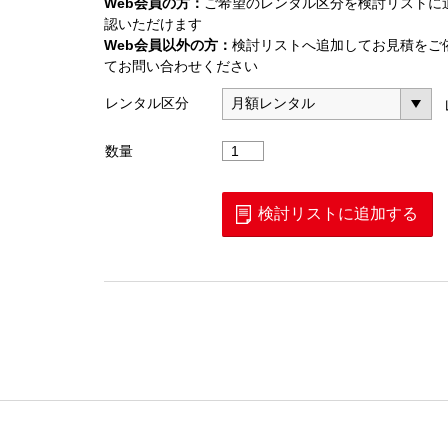
Web会員の方：
ご希望のレンタル区分を検討リストに
認いただけます
Web会員以外の方：
検討リストへ追加してお見積をご
てお問い合わせください
レンタル区分
イ
数量
ン
ピ
ー
検討リストに追加する
ダ
ン
ス
変
換
器
(MA8994A)
個