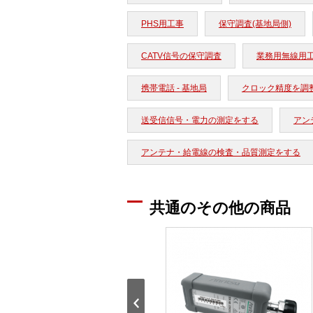
PHS用工事
保守調査(基地局側)
CATV信号の保守調査
業務用無線用
携帯電話 - 基地局
クロック精度を調
送受信信号・電力の測定をする
アン
アンテナ・給電線の検査・品質測定をする
共通のその他の商品