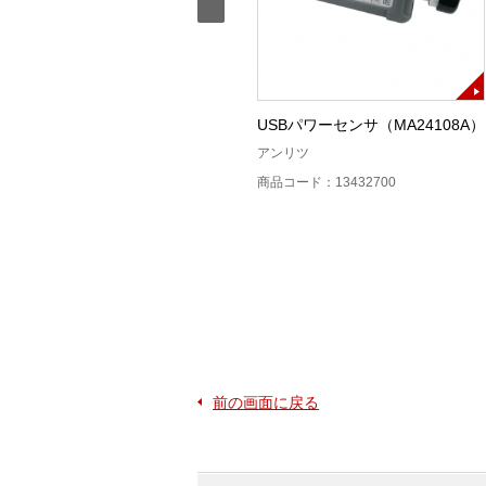
)
固定減衰器N型2W30dB
USBパワーセンサ（MA24108A）
アンリツ
アンリツ
商品コード：13411400
商品コード：13432700
前の画面に戻る