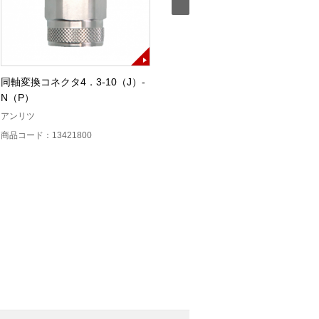
同軸変換コネクタ4．3-10（J）-
ファンクションジェネレータ
N（P）
（FG410）
アンリツ
横河計測
C
商品コード：13421800
商品コード：13423500