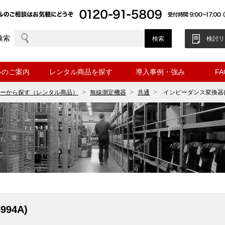
検索
検討リ
ルのご案内
レンタル商品を探す
導入事例・強み
F
ーから探す（レンタル商品）
無線測定機器
共通
インピーダンス変換器(M
94A)