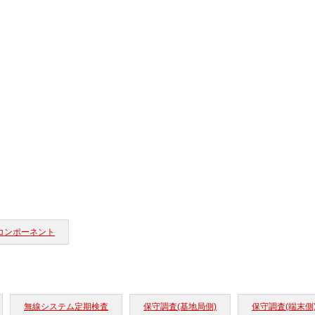
コンポーネント
無線システム定期検査
保守調査(基地局側)
保守調査(端末側