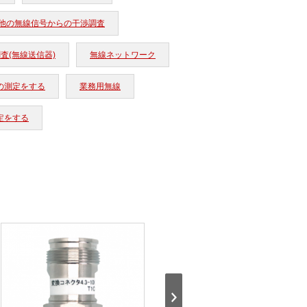
他の無線信号からの干渉調査
査(無線送信器)
無線ネットワーク
の測定をする
業務用無線
定をする