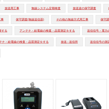
放送用工事
無線システム定期検査
放送波の保守調査
工事
保守調査(無線送信器)
その他の無線方式用工事
保守調
整する
アンテナ・給電線の検査・品質測定をする
送信信号・電力
テナ・給電線の検査・品質測定をする
放送 - 送信所
送信信号の測