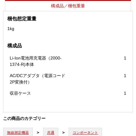
個
構成品／梱包重量
梱包想定重量
1kg
構成品
Li-Ion電池用充電器（2000-
1
1374-R)本体
AC/DCアダプタ（電源コード
1
2P変換付）
収容ケース
1
この商品のカテゴリー
無線測定機器
共通
コンポーネント