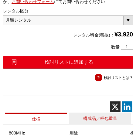
か、
お問い合わせフォーム
にてお問い合わせください
レンタル区分
¥
3,920
レンタル料金(税抜)：
ポ
数量
ー
タ
検討リストに追加する
ブ
ル
検討リストとは？
ア
ン
テ
ナ
セ
ッ
ト
構成品／梱包重量
仕様
(800M
1.7G、
800MHz
用途
携
2.1G)