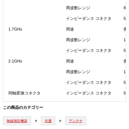
個
周波数レンジ
87
インピーダンス コネクタ
5
1.7GHz
用途
携
周波数レンジ
17
インピーダンス コネクタ
5
2.1GHz
用途
携
周波数レンジ
19
インピーダンス コネクタ
5
同軸変換コネクタ
インピーダンス コネクタ
5
この商品のカテゴリー
無線測定機器
共通
アンテナ