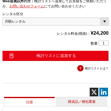
Web会員以外の方：
検討リストへ追加してお見積をご依頼いただく
か、
お問い合わせフォーム
にてお問い合わせください
レンタル区分
¥
24,200
レンタル料金(税抜)：
周
数量
波
数
検討リストに追加する
カ
ウ
検討リストとは？
ン
タ
HM812
個
構成品／梱包重量
仕様