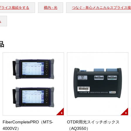
スプライス接続をする
構内 - 光
つなぐ - 単心メカニカルスプライス
る
品
FiberCompletePRO（MTS-
OTDR用光スイッチボックス
4000V2）
（AQ3550）