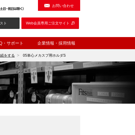
お問い合わせ
スト
Web会員専用ご注文サイト
AQ・サポート
企業情報・採用情報
接続をする
05単心メカスプ用ホルダS