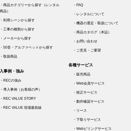
・商品カテゴリーから探す（レンタル
・FAQ
商品）
・レンタルについて
・利用シーンから探す
・機器の選定・取扱について
・工事の種類から探す
・商品カタログ（本誌）
・メーカーから探す
・お問い合わせ
・50音・アルファベットから探す
・ご意見・ご要望
・取扱商品
各種サービス
入事例・強み
・販売商品
・RECの強み
・Web会員サービス
・導入事例（お客様の声）
・校正サービス
・REC VALUE STORY
・動作確認サービス
・REC VALUE 現場最前線
・リース
・下取りサービス
・Webビリングサービス