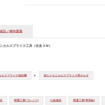
プ
用
ホ
ル
ダ
S
成品／梱包重量
個
ニカルスプライス工具（住友３Ｍ）
カルスプライス接続機
単心メカニカルスプライス用ホルダ
続
開通工事(フレッツ)
心線接続
開通工事(専用線)