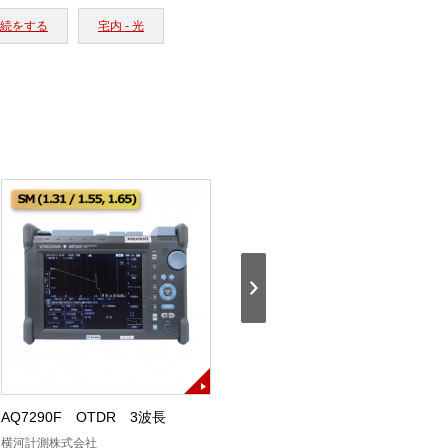
接続をする
宅内 - 光
AQ7290F OTDR 3波長
AQ7290A OTDR SM
横河計測株式会社
横河計測株式会社