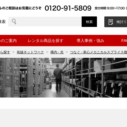
検索
検討リ
ルのご案内
レンタル商品を探す
導入事例・強み
F
ら探す
有線ネットワーク
構内 - 光
つなぐ - 単心メカニカルスプライス