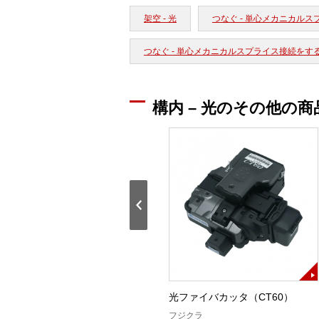
架空 - 光
つなぐ - 単心メカニカル
つなぐ - 単心メカニカルスプライス接続をす
構内 – 光のその他の商
T-201用作業台LⅡP（WT-
光ファイバカッタ（CT60）
201FKⅡP）
フジクラ