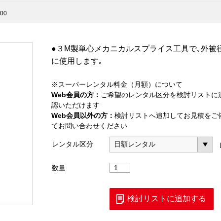
00
●３M製単心メカニカルスプライス工具で､外被径
に使用します｡
※スーパーレンタル料金（月額）について
Web会員の方：
ご希望のレンタル区分を検討リストに
認いただけます
Web会員以外の方：
検討リストへ追加してお見積をご
てお問い合わせください
レンタル区分
05
数量
単
心
メ
検討リストに追加する
カ
ス