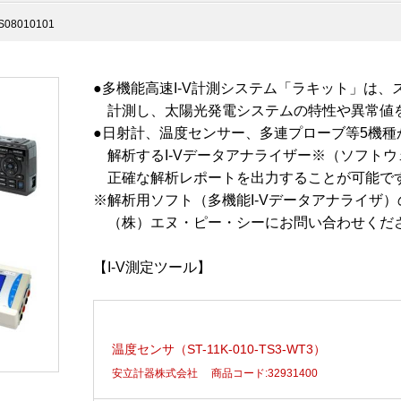
S08010101
●多機能高速I-V計測システム「ラキット」は
計測し、太陽光発電システムの特性や異常値
●日射計、温度センサー、多連プローブ等5機種か
解析するI-Vデータアナライザー※（ソフト
正確な解析レポートを出力することが可能で
※解析用ソフト（多機能I-Vデータアナライザ
（株）エヌ・ピー・シーにお問い合わせくだ
【I-V測定ツール】
温度センサ（ST-11K-010-TS3-WT3）
安立計器株式会社
商品コード:32931400