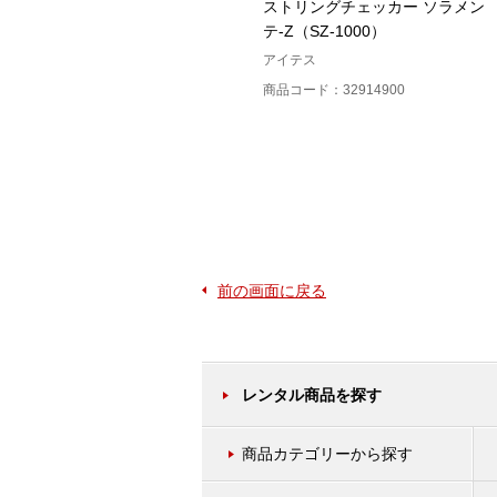
)
セルラインチェッカ(SPLC－A)
ストリングチェッカー ソラメン
テ-Z（SZ-1000）
戸上電機製作所
アイテス
商品コード：32930100
商品コード：32914900
前の画面に戻る
レンタル商品を探す
商品カテゴリーから探す