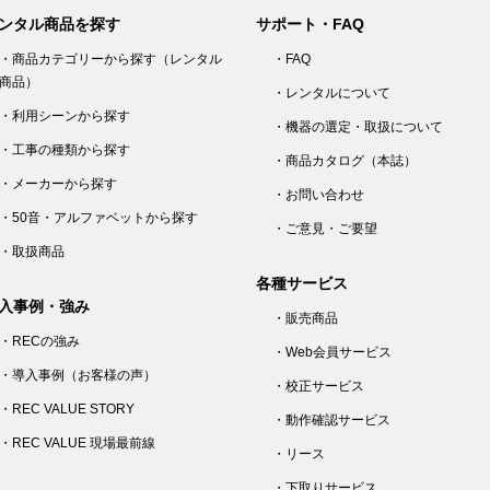
ンタル商品を探す
サポート・FAQ
・商品カテゴリーから探す（レンタル
・FAQ
商品）
・レンタルについて
・利用シーンから探す
・機器の選定・取扱について
・工事の種類から探す
・商品カタログ（本誌）
・メーカーから探す
・お問い合わせ
・50音・アルファベットから探す
・ご意見・ご要望
・取扱商品
各種サービス
入事例・強み
・販売商品
・RECの強み
・Web会員サービス
・導入事例（お客様の声）
・校正サービス
・REC VALUE STORY
・動作確認サービス
・REC VALUE 現場最前線
・リース
・下取りサービス