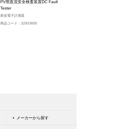
PV用直流安全検査装置DC Fault
太陽電池アレイテスター
Tester
SOKODES GF
新栄電子計測器
システム・ジェイディー
商品コード：32933600
商品コード：32933500
メーカーから探す