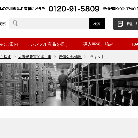
検索
検討リ
ルのご案内
レンタル商品を探す
導入事例・強み
F
ら探す
太陽光発電関連工事
設備保全/修理
ラキット