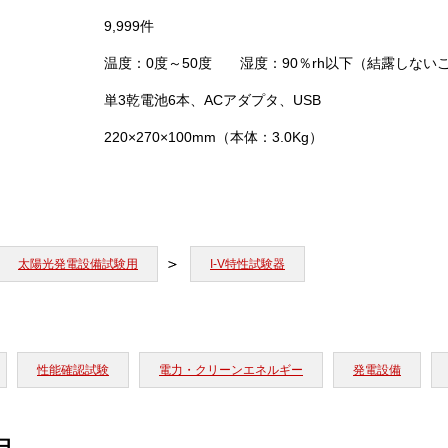
9,999件
温度：0度～50度 湿度：90％rh以下（結露しない
単3乾電池6本、ACアダプタ、USB
220×270×100mm（本体：3.0Kg）
太陽光発電設備試験用
I-V特性試験器
性能確認試験
電力・クリーンエネルギー
発電設備