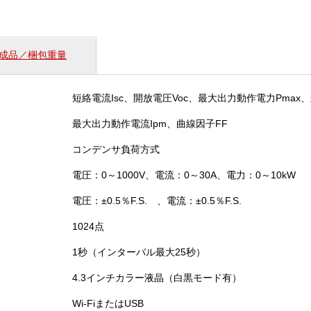
プ
シ
ロ
ン
成品／梱包重量
1000）
個
短絡電流Isc、開放電圧Voc、最大出力動作電力Pmax
最大出力動作電流Ipm、曲線因子FF
コンデンサ負荷方式
電圧：0～1000V、電流：0～30A、電力：0～10kW
電圧：±0.5％F.S. 、電流：±0.5％F.S.
1024点
1秒（インターバル最大25秒）
4.3インチカラー液晶（白黒モード有）
Wi-FiまたはUSB