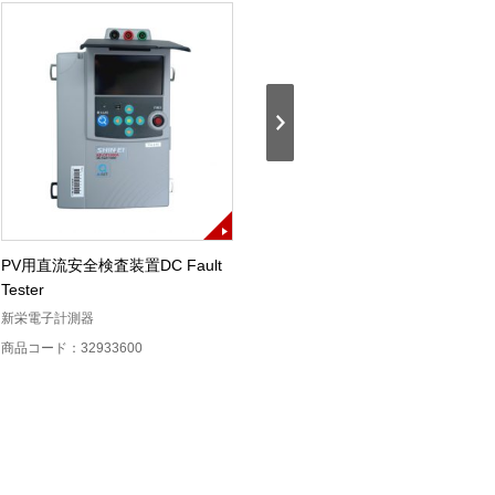
PV用直流安全検査装置DC Fault
太陽電池アレイテスター
Tester
SOKODES GF
新栄電子計測器
システム・ジェイディー
商品コード：32933600
商品コード：32933500