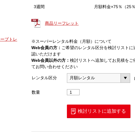
3週間
月額料金×75％（25
商品リーフレット
Vカーブトレ
※スーパーレンタル料金（月額）について
Web会員の方：
ご希望のレンタル区分を検討リストに
認いただけます
Web会員以外の方：
検討リストへ追加してお見積をご
てお問い合わせください
レンタル区分
PV
数量
ア
ナ
ラ
検討リストに追加する
イ
ザ
（イ