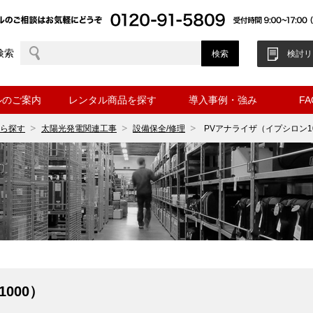
検索
検討リ
ルのご案内
レンタル商品を探す
導入事例・強み
F
ら探す
太陽光発電関連工事
設備保全/修理
PVアナライザ（イプシロン1
000）